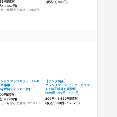
25
円
(税別)
(
税込
:
1,760
円
)
込
:
3,657
円
)
ーカー希望小売価格
:
3,850
円
ンレスアップマフラーII※キ
【ホンダ純正】
マフラーガス
ブ車専用
クランクケース センターガスケッ
[
キタコ製 96
uby耐熱ステッカー付
]
ト※純正以外も選択可
販売
]
[
12v用・6v用・50FI用
]
00
円
(税別)
200
円
(税別)
800
円
～1,620
円
(税別)
込
:
9,790
円
)
(
税込
:
220
円
)
ーカー希望小売価格
:
12,100
円
(
税込
:
880
円
～1,782
円
)