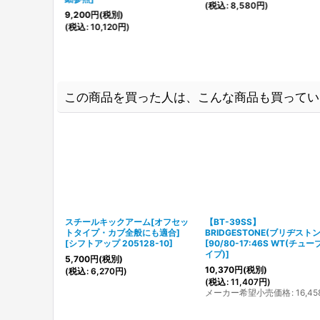
(
税込
:
8,580
円
)
9,200
円
(税別)
価格
:
15,180
円
(
税込
:
10,120
円
)
この商品を買った人は、こんな商品も買ってい
スチールキックアーム[オフセッ
【BT-39SS】
トタイプ・カブ全般にも適合]
BRIDGESTONE(ブリヂストン
[
シフトアップ 205128-10
]
[
90/80-17:46S WT(チュー
イプ)
]
5,700
円
(税別)
10,370
円
(税別)
(
税込
:
6,270
円
)
(
税込
:
11,407
円
)
メーカー希望小売価格
:
16,45