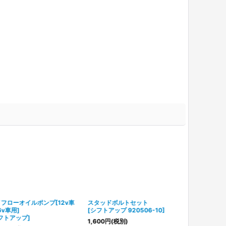
フローオイルポンプ[12v車
スタッドボルトセット
6v車用]
[
シフトアップ 920506-10
]
フトアップ
]
1,600
円
(税別)