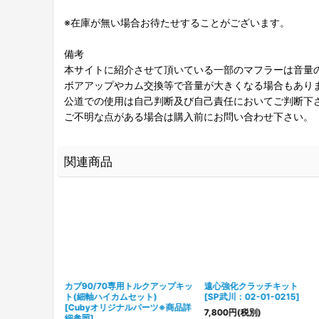
※在庫が無い場合お待たせすることがございます。
備考
本サイトに紹介させて頂いている一部のマフラーは音量
ボアアップやカム交換等で音量が大きくなる場合もあり
公道での使用は自己判断及び自己責任においてご判断下
ご不明な点がある場合は購入前にお問い合わせ下さい。
関連商品
ット：12v・キ
カブ90/70専用トルクアップキッ
遠心強化クラッチキット
ト(細軸ハイカムセット)
[
SP武川：02-01-0215
]
パーツ
]
[
Cubyオリジナルパーツ※商品詳
7,800
円
(税別)
細参照
]