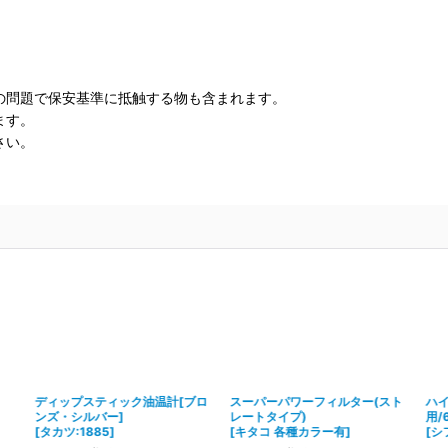
の問題で保安基準に抵触する物も含まれます。
ます。
さい。
ディップスティック油温計[ブロ
スーパーパワーフィルター(スト
ハイ
ンズ・シルバー]
レートタイプ)
用/
[
タカツ:1885
]
[
キタコ 各種カラー有
]
[
シ