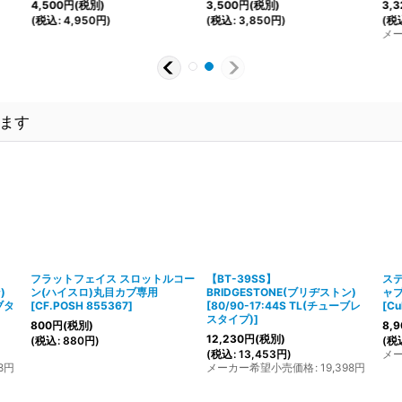
4,500
円
(税別)
3,500
円
(税別)
3,3
(
税込
:
4,950
円
)
(
税込
:
3,850
円
)
(
税
メ
ます
フラットフェイス スロットルコー
【BT-39SS】
ステ
)
ン(ハイスロ)丸目カブ専用
BRIDGESTONE(ブリヂストン)
ャ
ブタ
[
CF.POSH 855367
]
[
80/90-17:44S TL(チューブレ
[
C
スタイプ)
]
800
円
(税別)
8,9
12,230
円
(税別)
(
税込
:
880
円
)
(
税
(
税込
:
13,453
円
)
メ
8
円
メーカー希望小売価格
:
19,398
円