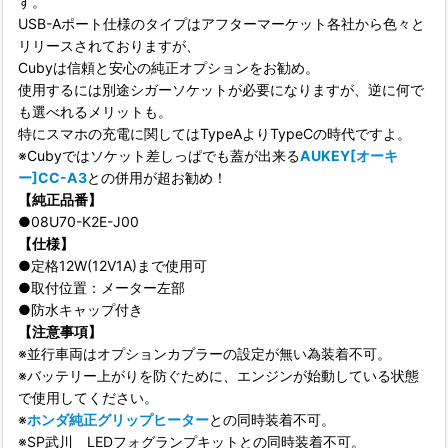
す。
USB-Aポート仕様のタイプはアフターマーケット各社から色々と
リリースされておりますが、
Cubyは信頼と安心の純正オプションをお勧め。
使用するには別途シガーソケットが必要になりますが、逆に何で
も選べれるメリットも。
特にスマホの充電に関してはTypeAよりTypeCの時代ですよ。
※Cubyではソケット差しっぱでも蓋が出来る
AUKEY[オーキ
ー]CC-A3
との併用が超お勧め！
【純正品番】
●08U70-K2E-J00
【仕様】
●定格12W(12V1A)まで使用可
●取付位置：メーター左部
●防水キャップ付き
【注意事項】
※並行車両はオプションカプラーの設定が無い為装着不可。
※バッテリー上がりを防ぐために、エンジンが始動している状態
で使用してください。
※
ホンダ純正グリップヒーター
との同時装着不可。
※SP武川 LEDフォグランプキットとの同時装着不可。