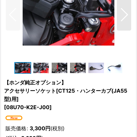
【ホンダ純正オプション】
アクセサリーソケット[CT125・ハンターカブ(JA55
型)用]
[
08U70-K2E-J00
]
販売価格
:
3,300
円
(税別)