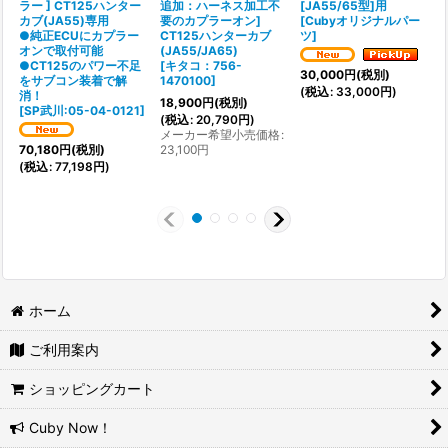
ラー ] CT125ハンター
追加：ハーネス加工不
[JA55/65型]用
カブ(JA55)専用
要のカプラーオン]
[
Cubyオリジナルパー
(
●純正ECUにカプラー
CT125ハンターカブ
ツ
]
[
オンで取付可能
(JA55/JA65)
1
●CT125のパワー不足
[
キタコ：756-
(
30,000
円
(税別)
をサブコン装着で解
1470100
]
(
税込
:
33,000
円
)
消！
18,900
円
(税別)
[
SP武川:05-04-0121
]
(
税込
:
20,790
円
)
メーカー希望小売価格
:
23,100
円
70,180
円
(税別)
(
税込
:
77,198
円
)
ホーム
ご利用案内
ショッピングカート
Cuby Now！