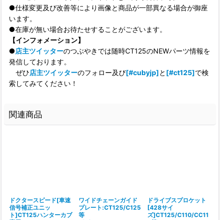
●仕様変更及び改善等により画像と商品が一部異なる場合が御座
います。
●在庫が無い場合お待たせすることがございます。
【インフォメーション】
●
店主ツイッター
のつぶやきでは随時CT125のNEWパーツ情報を
発信しております。
ぜひ
店主ツイッター
のフォロー及び
[#cubyjp]
と
[#ct125]
で検
索してみてください！
関連商品
ドクタースピード[車速
ワイドチェーンガイド
ドライブスプロケット
仕
信号補正ユニッ
プレート:CT125/C125
[428サイ
ト]CT125ハンターカブ
等
ズ]CT125/C110/CC11
[