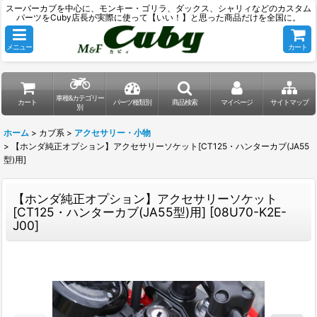
スーパーカブを中心に、モンキー・ゴリラ、ダックス、シャリィなどのカスタム
パーツをCuby店長が実際に使って【いい！】と思った商品だけを全国に。
メニュー
カート
車種&カテゴリー
カート
パーツ種類別
商品検索
マイページ
サイトマップ
別
ホーム
>
カブ系
>
アクセサリー・小物
>
【ホンダ純正オプション】アクセサリーソケット[CT125・ハンターカブ(JA55
型)用]
【ホンダ純正オプション】アクセサリーソケット
[CT125・ハンターカブ(JA55型)用]
[
08U70-K2E-
J00
]