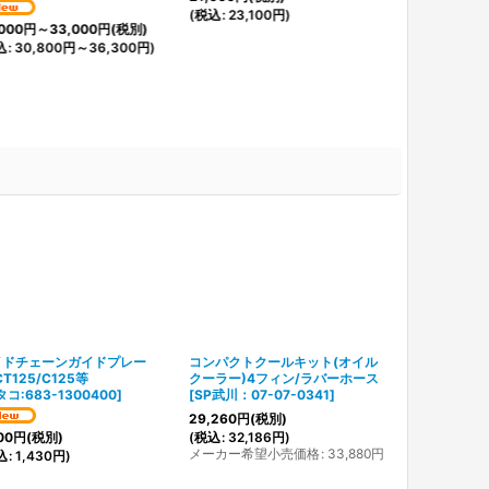
(
税込
:
23,100
円
)
000
円
～33,000
円
(税別)
込
:
30,800
円
～36,300
円
)
イドチェーンガイドプレー
コンパクトクールキット(オイル
LEDテールバルブ
CT125/C125等
クーラー)4フィン/ラバーホース
ガワ製 05-08
コ:683-1300400
]
[
SP武川：07-07-0341
]
3,200
円
(税別
29,260
円
(税別)
(
税込
:
3,520
(
税込
:
32,186
円
)
00
円
(税別)
メーカー希望小売価格
:
33,880
円
込
:
1,430
円
)