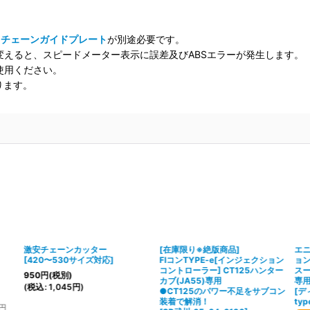
ドチェーンガイドプレート
が別途必要です。
に変えると、スピードメーター表示に誤差及びABSエラーが発生します。
使用ください。
ります。
激安チェーンカッター
[在庫限り※絶版商品]
エニ
[
420〜530サイズ対応
]
FIコンTYPE-e[インジェクション
ョ
コントローラー] CT125ハンター
スー
950
円
(税別)
カブ(JA55)専用
専用
(
税込
:
1,045
円
)
●CT125のパワー不足をサブコン
[
デ
装着で解消！
typ
円