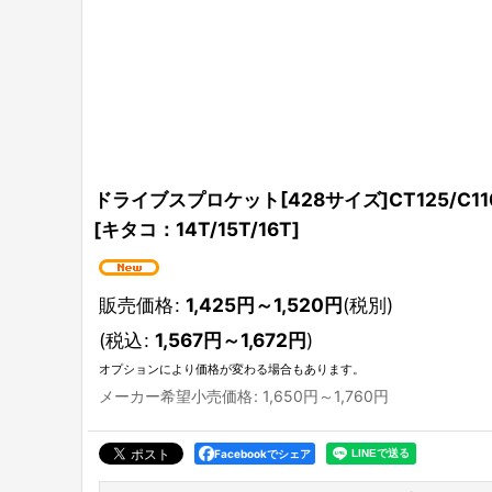
ドライブスプロケット[428サイズ]CT125/C110
[
キタコ：14T/15T/16T
]
販売価格
:
1,425
円
～1,520
円
(税別)
(
税込
:
1,567
円
～1,672
円
)
オプションにより価格が変わる場合もあります。
メーカー希望小売価格
:
1,650
円
～1,760
円
Facebookでシェア