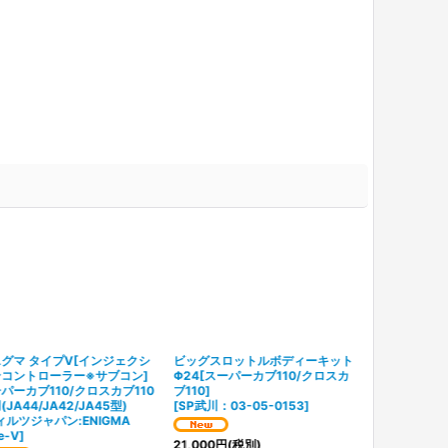
グマ タイプV[インジェクシ
ビッグスロットルボディーキット
ンコントローラー※サブコン]
Φ24[スーパーカブ110/クロスカ
パーカブ110/クロスカブ110
ブ110]
(JA44/JA42/JA45型)
[
SP武川：03-05-0153
]
ィルツジャパン:ENIGMA
e-V
]
21,000
円
(税別)