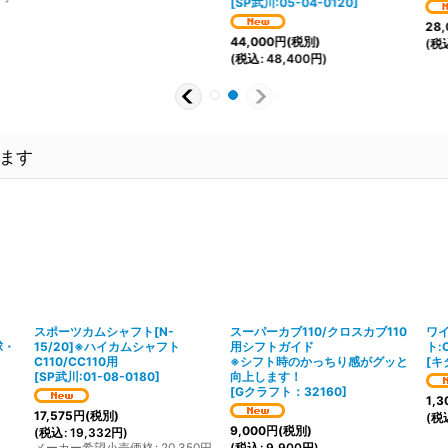
[
SP武川:05-04-0120
]
28,
44,000
円
(税別)
(
税
(
税込
:
48,400
円
)
ます
スポーツカムシャフト[N-
スーパーカブ110/クロスカブ110
ワ
球・
15/20]※ハイカムシャフト
用シフトガイド
ト:
C110/CC110用
※シフト時のかっちり感がグッと
[
キタ
[
SP武川:01-08-0180
]
向上します！
[
Gクラフト：32160
]
1,3
17,575
円
(税別)
(
税
9,000
円
(税別)
(
税込
:
19,332
円
)
メーカー希望小売価格
:
20,350
円
(
税込
:
9,900
円
)