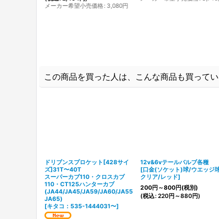
メーカー希望小売価格
:
3,080
円
この商品を買った人は、こんな商品も買ってい
ドリブンスプロケット[428サイ
12v&6vテールバルブ各種
ズ]31T〜40T
[
口金(ソケット)球/ウエッジ
スーパーカブ110・クロスカブ
クリア/レッド
]
110・CT125ハンターカブ
200
円
～800
円
(税別)
(JA44/JA45/JA59/JA60/JA55
(
税込
:
220
円
～880
円
)
JA65)
[
キタコ：535-1444031〜
]