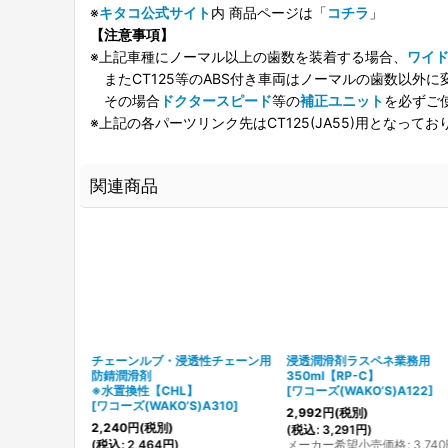
※
キタコ公式サイト
内 商品ページは「
コチラ
」
【注意事項】
※上記車種にノーマル以上の歯数を装着する場合、
ワイ
またCT125等のABS付き車両はノーマルの歯数以外
その場合
ドクタースピード
等の
補正ユニット
を必ずご
※上記の各パーツリンク先はCT125(JA55)用となってお
関連商品
ナー
チェーンルブ・浸透性チェーン用
浸透潤滑剤ラスペネ業務用
防錆潤滑剤
350ml【RP-C】
※水置換性【CHL】
[
ワコーズ(WAKO’S)A122
]
[
ワコーズ(WAKO’S)A310
]
2,992
円
(税別)
2,240
円
(税別)
価格
:
1,386
円
(
税込
:
3,291
円
)
(
税込
:
2,464
円
)
メーカー希望小売価格
:
3,740