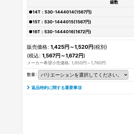
歯数
●14T：530-1444014(1567円)
●15T：530-1444015(1567円)
●16T：530-1444016(1672円)
販売価格
:
1,425
円
～1,520
円
(税別)
(
税込
:
1,567
円
～1,672
円
)
メーカー希望小売価格
:
1,650
円
～1,760
円
数量
:
返品特約に関する重要事項