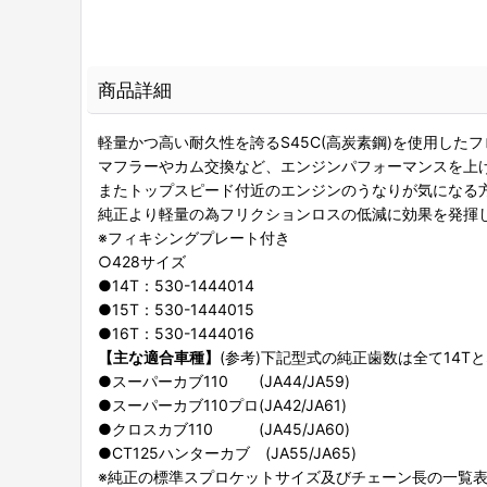
商品詳細
軽量かつ高い耐久性を誇るS45C(高炭素鋼)を使用した
マフラーやカム交換など、エンジンパフォーマンスを上
またトップスピード付近のエンジンのうなりが気になる方
純正より軽量の為フリクションロスの低減に効果を発揮
※フィキシングプレート付き
○428サイズ
●14T：530-1444014
●15T：530-1444015
●16T：530-1444016
【主な適合車種】
(参考)下記型式の純正歯数は全て14T
●スーパーカブ110 (JA44/JA59)
●スーパーカブ110プロ(JA42/JA61)
●クロスカブ110 (JA45/JA60)
●CT125ハンターカブ (JA55/JA65)
※純正の標準スプロケットサイズ及びチェーン長の一覧