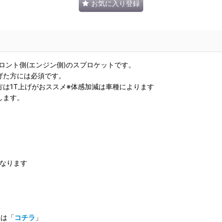
お気に入り登録
フロント側(エンジン側)のスプロケットです。
げた方には必須です。
は1T上げがおススメ※体感加減は車種によります
します。
となります
表は「
コチラ
」