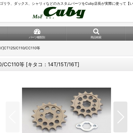
ゴリラ、ダックス、シャリィなどのカスタムパーツをCuby店長が実際に使って【
パーツ種類別
商品検索
T125/C110/CC110等
/CC110等
[
キタコ：14T/15T/16T
]