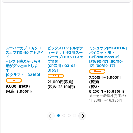
スーパーカブ110/クロ
ビッグスロットルボデ
ミシュラン[MICHELIN]
スカブ110用シフトガイ
ィーキット Φ24[スー
パイロット モト
ド
パーカブ110/クロスカ
GP[Pilot motoGP]
※シフト時のかっちり
ブ110]
[
70/90-17] [80/90-
感がグッと向上しま
[
SP武川：03-05-
17] [90/80-17
]
す！
0153
]
[
[
Gクラフト：32160
]
7,500
円
～9,900
円
21,000
円
(税別)
(税別)
(
9,000
円
(税別)
(
税込
:
23,100
円
)
(
税込
:
(
税込
:
9,900
円
)
8,250
円
～10,890
円
)
メーカー希望小売価格
:
11,330
円
～16,335
円