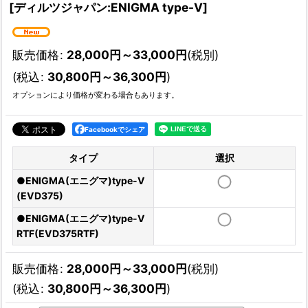
[
ディルツジャパン:ENIGMA type-V
]
販売価格
:
28,000
円
～33,000
円
(税別)
(
税込
:
30,800
円
～36,300
円
)
オプションにより価格が変わる場合もあります。
Facebookでシェア
タイプ
選択
●ENIGMA(エニグマ)type-V
(EVD375)
●ENIGMA(エニグマ)type-V
RTF(EVD375RTF)
販売価格
:
28,000
円
～33,000
円
(税別)
(
税込
:
30,800
円
～36,300
円
)