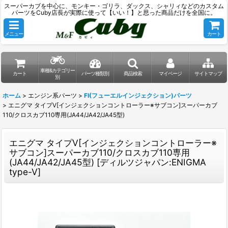
スーパーカブを中心に、モンキー・ゴリラ、ダックス、シャリィなどのカスタム
パーツをCuby店長が実際に使って【いい！】と思った商品だけを全国に。
メニュー
カート
車種&カテゴリー
カート
パーツ種類別
商品検索
マイページ
サイトマップ
別
ホーム
>
エンジン系パーツ
>
FI(フューエルインジェクション)パーツ
>
エニグマ タイプV[インジェクションコントローラー※サブコン]スーパーカブ
110/クロスカブ110専用(JA44/JA42/JA45型)
エニグマ タイプV[インジェクションコントローラー※
サブコン]スーパーカブ110/クロスカブ110専用
(JA44/JA42/JA45型)
[
ディルツジャパン:ENIGMA
type-V
]