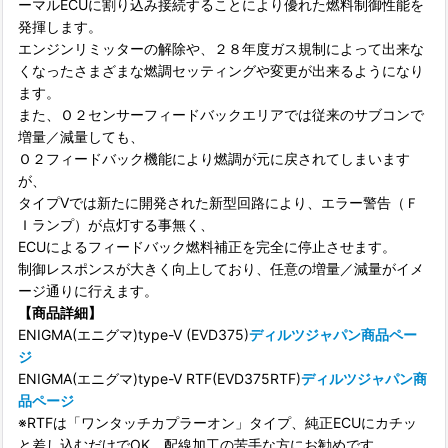
ーマルECUに割り込み接続することにより優れた燃料制御性能を
発揮します。
エンジンリミッターの解除や、２８年度ガス規制によって出来な
くなったさまざまな燃調セッティングや変更が出来るようになり
ます。
また、Ｏ２センサーフィードバックエリアでは従来のサブコンで
増量／減量しても、
Ｏ２フィードバック機能により燃調が元に戻されてしまいます
が、
タイプVでは新たに開発された新型回路により、エラー警告（Ｆ
Ｉランプ）が点灯する事無く、
ECUによるフィードバック燃料補正を完全に停止させます。
制御レスポンスが大きく向上しており、任意の増量／減量がイメ
ージ通りに行えます。
【商品詳細】
ENIGMA(エニグマ)type-V (EVD375)
ディルツジャパン商品ペー
ジ
ENIGMA(エニグマ)type-V RTF(EVD375RTF)
ディルツジャパン商
品ページ
※RTFは「ワンタッチカプラーオン」タイプ、純正ECUにカチッ
と差し込むだけでOK、配線加工の苦手な方にお勧めです。