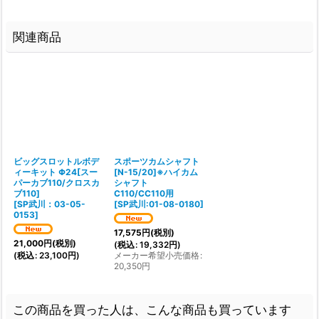
関連商品
ビッグスロットルボデ
スポーツカムシャフト
ィーキット Φ24[スー
[N-15/20]※ハイカム
パーカブ110/クロスカ
シャフト
ブ110]
C110/CC110用
[
SP武川：03-05-
[
SP武川:01-08-0180
]
0153
]
17,575
円
(税別)
21,000
円
(税別)
(
税込
:
19,332
円
)
(
税込
:
23,100
円
)
メーカー希望小売価格
:
20,350
円
この商品を買った人は、こんな商品も買っています