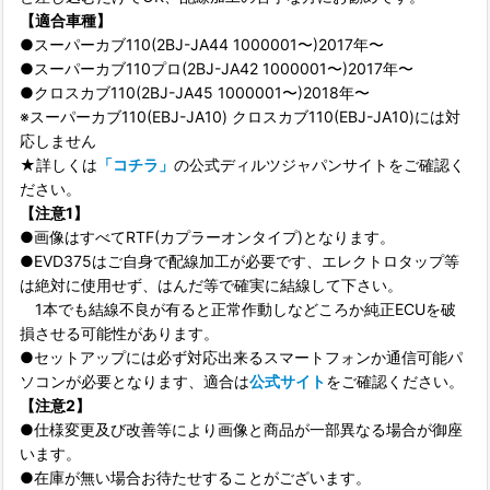
【適合車種】
●スーパーカブ110(2BJ-JA44 1000001〜)2017年〜
●スーパーカブ110プロ(2BJ-JA42 1000001〜)2017年〜
●クロスカブ110(2BJ-JA45 1000001〜)2018年〜
※スーパーカブ110(EBJ-JA10) クロスカブ110(EBJ-JA10)には対
応しません
★詳しくは
「コチラ」
の公式ディルツジャパンサイトをご確認く
ださい。
【注意1】
●画像はすべてRTF(カプラーオンタイプ)となります。
●EVD375はご自身で配線加工が必要です、エレクトロタップ等
は絶対に使用せず、はんだ等で確実に結線して下さい。
1本でも結線不良が有ると正常作動しなどころか純正ECUを破
損させる可能性があります。
●セットアップには必ず対応出来るスマートフォンか通信可能パ
ソコンが必要となります、適合は
公式サイト
をご確認ください。
【注意2】
●仕様変更及び改善等により画像と商品が一部異なる場合が御座
います。
●在庫が無い場合お待たせすることがございます。