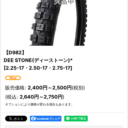
【D982】
DEE STONE(ディーストーン)*
[
2.25-17・2.50-17・2.75-17
]
販売価格
:
2,400
円
～2,500
円
(税別)
(
税込
:
2,640
円
～2,750
円
)
オプションにより価格が変わる場合もあります。
Facebookでシェア