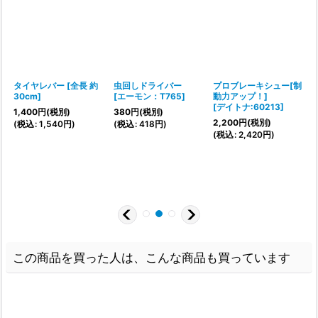
タイヤレバー
[
全長 約
虫回しドライバー
プロブレーキシュー[制
30cm
]
[
エーモン：T765
]
動力アップ！]
[
デイトナ:60213
]
1,400
円
(税別)
380
円
(税別)
2,200
円
(税別)
(
税込
:
1,540
円
)
(
税込
:
418
円
)
(
税込
:
2,420
円
)
[
1
(
この商品を買った人は、こんな商品も買っています