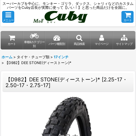
スーパーカブを中心に、モンキー・ゴリラ、ダックス、シャリィなどのカスタム
パーツをCuby店長が実際に使って【いい！】と思った商品だけを全国に。
メニュー
カート
車種&カテゴリー
カート
パーツ種類別
商品検索
マイページ
サイトマップ
別
ホーム
>
タイヤ・チューブ類
>
17インチ
>
【D982】DEE STONE(ディーストーン)*
【D982】DEE STONE(ディーストーン)*
[
2.25-17・
2.50-17・2.75-17
]