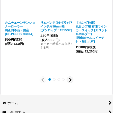
カムチェーンテンショ
リムバンド(16-17)※17
【ホンダ純正】
ナーローラー
インチ用16mm幅
丸目カブ用 右側ウイン
純正同等品・国産
[
ダンロップ：151537
]
カースイッチ(スロット
[
[
CF.POSH 270834
]
ルホルダー)
280
円
(税別)
[
画像はセルスイッチ
500
円
(税別)
1
(
税込
:
308
円
)
付・無しも有
]
(
税込
:
550
円
)
メーカー希望小売価格
:
(
11,100
円
(税別)
418
円
(
税込
:
12,210
円
)
ホーム
ご利用案内