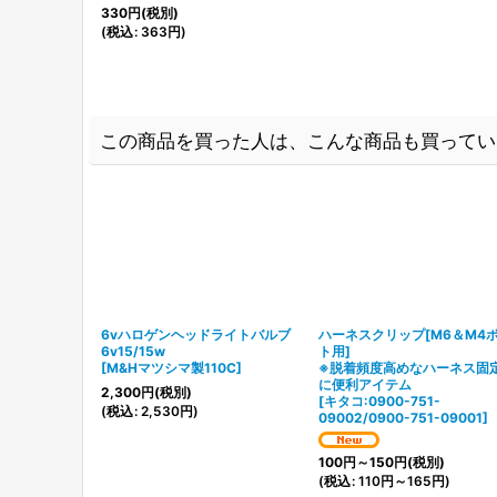
330
円
(税別)
(
税込
:
363
円
)
この商品を買った人は、こんな商品も買ってい
6vハロゲンヘッドライトバルブ
ハーネスクリップ[M6＆M4
6v15/15w
ト用]
[
M&Hマツシマ製110C
]
※脱着頻度高めなハーネス固
に便利アイテム
2,300
円
(税別)
[
キタコ:0900-751-
(
税込
:
2,530
円
)
09002/0900-751-09001
]
100
円
～150
円
(税別)
(
税込
:
110
円
～165
円
)