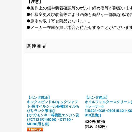
【注意】
●製作上の傷や装着確認等のボルト締め痕等が御座いま
●仕様変更及び改善等により画像と商品が一部異なる場
●原則お取り寄せ商品となります。
●メーカー在庫が無い場合お待たせすることがございま
関連商品
計[各5色有
【ホンダ純正】
【ホンダ純正】
エンジンに適
キックスピンドル(キックシャフ
オイルフィルタースクリーン
ト)用オイルシール各種[オイルち
トレーナー)
ポッシュフェイス)
]
びりランク第1位]
[
15421-035-010(15421-K
[
カブ/モンキー等横型エンジン及
910互換)
]
びCT125や旧C90・CT110・
420
円
(税別)
MD90用も有
]
(
税込
:
462
円
)