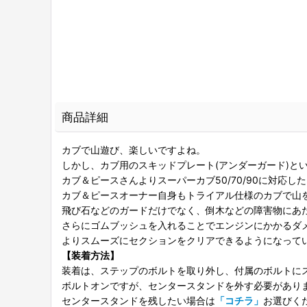
商品詳細
カブで山遊び、楽しいですよね。
しかし、カブ用のスキッドプレート(アンダーガード)と
カブ＆ピースさんよりスーパーカブ50/70/90に対応
カブ＆ピースオーナー自身もトライアル仕様のカブで山
飛び石などのガードだけでなく、倒木などの障害物にあ
さらにゴムブッシュを入れることでエンジンにかかるダ
よりスムーズにセクションをクリアできるようになって
【装着方法】
装着は、ステップのボルトを取り外し、付属のボルトに
ボルトオンですが、センタースタンドを外す必要があり
センタースタンドを残したい場合は
「コチラ」
お選びく