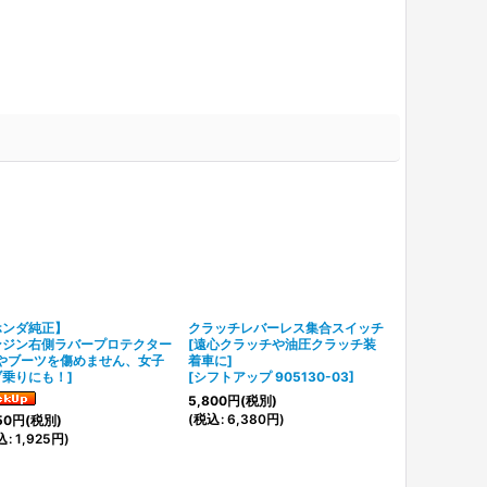
ホンダ純正】
クラッチレバーレス集合スイッチ
6vポイント点火
ンジン右側ラバープロテクター
[遠心クラッチや油圧クラッチ装
点火コンバー
やブーツを傷めません、女子
着車に]
(6Vポイント
ブ乗りにも！
]
[
シフトアップ 905130-03
]
リートアウタ
[
SP武川：05-
5,800
円
(税別)
46,000
円
(税
(
税込
:
6,380
円
)
50
円
(税別)
(
税込
:
50,60
込
:
1,925
円
)