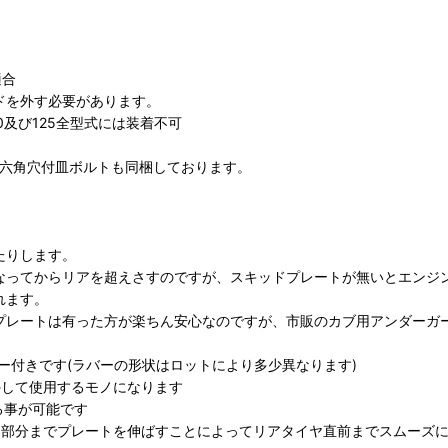
適合
ドを外す必要があります。
0及び125全型式には装着不可
て六角穴付皿ボルトも同梱しております。
たりします。
なってからリアを超えさすのですが、スキッドプレートが無いとエンジ
れます。
プレートは有った方が楽ちん安心なのですが、市販のカブ用アンダーガ
ー付きです(ラバーの形状はロットにより多少異なります)
外して使用するモノになります
る事が可能です
け部分までプレートを伸ばすことによってリアタイヤ直前までスムーズ