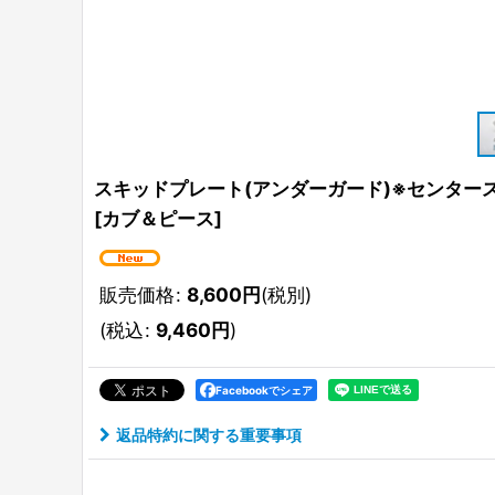
スキッドプレート(アンダーガード)※センター
[
カブ＆ピース
]
販売価格
:
8,600
円
(税別)
(
税込
:
9,460
円
)
Facebookでシェア
返品特約に関する重要事項