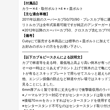
【付属品】
カラー✕4・取付ボルト×4 ※＋皿ボルト
【主な適合車種】
2011年以前のスーパーカブ50/70/90・プレスカブ等に
リトルカブは全年式装着可能ですが純正のアンダーガー
※2012年以降のスーパーカブ50、クロスカブ含むカブ11
【備考】
Cubyにて販売する本商品には標準の＋皿ボルトに加え
お好みのボルトの方ををお使い下さい。
───────────────────────────
【以下カブ＆ピースさんによる説明文】
カブで林道等を走る時、最低地上高より高い倒木が有っ
そーゆー時はとりあえずフロント上げて倒木の上で亀に
トが有るとスキッドプレートで滑らせてスルッと超えら
他、エンジン損傷の防止など林道やガレ場ではスキッド
見ることにしました。
6mm厚アルミ製で非常に丈夫な作りで衝撃吸収用のラバ
※ノーマルマフラー対応ですがセンタースタンドは取り
※後端70ｍｍをカットすればセンタースタンドを使用す
※センタースタンド不可なのはセンタースタンド取り付