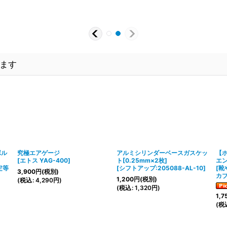
ます
ボル
究極エアゲージ
アルミシリンダーベースガスケッ
【
[
エトス YAG-400
]
ト[0.25mm×2枚]
エ
定等
[
シフトアップ:205088-AL-10
]
[
靴
3,900
円
(税別)
カ
1,200
円
(税別)
(
税込
:
4,290
円
)
(
税込
:
1,320
円
)
1,7
(
税