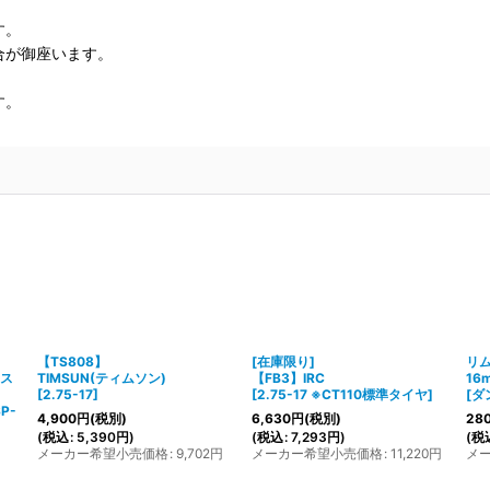
す。
合が御座います。
す。
【TS808】
[在庫限り]
リム
(ス
TIMSUN(ティムソン)
【FB3】IRC
16
[
2.75-17
]
[
2.75-17 ※CT110標準タイヤ
]
[
ダ
SP-
4,900
円
(税別)
6,630
円
(税別)
28
(
税込
:
5,390
円
)
(
税込
:
7,293
円
)
(
税
メーカー希望小売価格
:
9,702
円
メーカー希望小売価格
:
11,220
円
メ