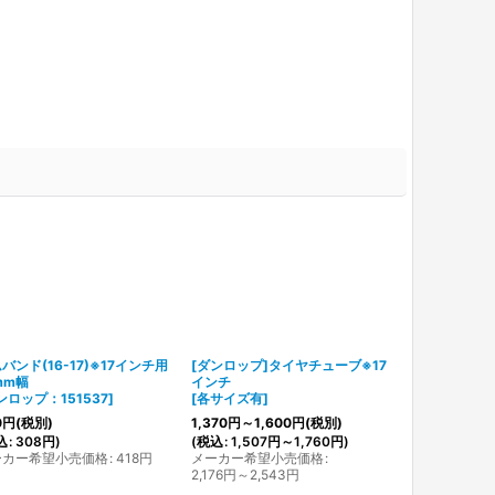
バンド(16-17)※17インチ用
[ダンロップ]タイヤチューブ※17
mm幅
インチ
ンロップ：151537
]
[
各サイズ有
]
0
円
(税別)
1,370
円
～1,600
円
(税別)
込
:
308
円
)
(
税込
:
1,507
円
～1,760
円
)
ーカー希望小売価格
:
418
円
メーカー希望小売価格
:
2,176
円
～2,543
円