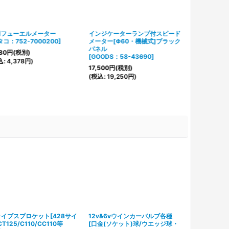
用フューエルメーター
インジケーターランプ付スピード
タコ：752-7000200
]
メーター[Φ60・機械式]ブラック
パネル
80
円
(税別)
[
GOODS：58-43690
]
込
:
4,378
円
)
17,500
円
(税別)
(
税込
:
19,250
円
)
イブスプロケット[428サイ
12v&6vウインカーバルブ各種
ヤマルーブ 
CT125/C110/CC110等
[
口金(ソケット)球/ウエッジ球・
クリーナー(泡