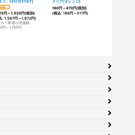
コ：14T/15T/16T
]
クリア/オレンジ
]
[
ワイズギア※
ル
]
180
円
～470
円
(税別)
1,710
円
(税別)
(
税込
:
198
円
～517
円
)
25
円
～1,520
円
(税別)
(
税込
:
1,881
込
:
1,567
円
～1,672
円
)
メーカー希望
ーカー希望小売価格
:
50
円
～1,760
円