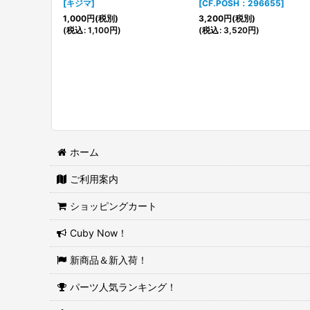
[
キジマ
]
[
CF.POSH：296655
]
1,000
円
(税別)
3,200
円
(税別)
(
税込
:
1,100
円
)
(
税込
:
3,520
円
)
ホーム
ご利用案内
ショッピングカート
Cuby Now！
新商品＆新入荷！
パーツ人気ランキング！