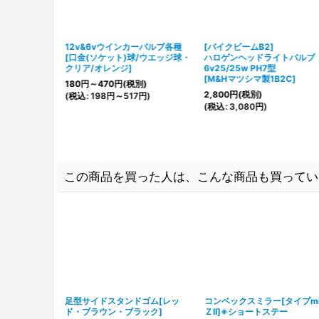
12V)
12v&6vウインカーバルブ各種
[バイクビームB2]
08-0038〜
[
口金(ソケット)球/ウエッジ球・
ハロゲンヘッドライトバルブ
クリア/オレンジ
]
6v25/25w PH7型
[
M&Hマツシマ製1B2C
]
180
円
～470
円
(税別)
2,800
円
(税別)
(
税込
:
198
円
～517
円
)
(
税込
:
3,080
円
)
この商品を買った人は、こんな商品も買ってい
足型サイドスタンドゴム[レッ
コンベックスミラー[タイプmi
ド・ブラウン・ブラック]
ＺII]※ショートステー