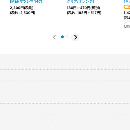
[
M&Hマツシマ 14C
]
クリア/オレンジ
]
[
キタ
2,300
円
(税別)
180
円
～470
円
(税別)
(
税込
:
2,530
円
)
(
税込
:
198
円
～517
円
)
1,4
(
税
メ
1,6