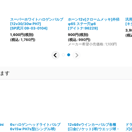
スーパーホワイトハロゲンバルブ
ホーン12v[クロームメッキ]外径
汎
[12v30/30w PH7]
φ65 ステー穴φ6
[
キ
[
SP武川 09-03-0104
]
[
デイトナ:96229
]
3,9
1,600
円
(税別)
900
円
(税別)
(
税
(
税込
:
1,760
円
)
(
税込
:
990
円
)
メーカー希望小売価格
:
1,100
円
ます
ni
6vハロゲンヘッドライトバルブ
12v&6vウインカーバルブ各種
ドラ
6v15w PH7s型(シングル球)
[
口金(ソケット)球/ウエッジ球・
ズ]