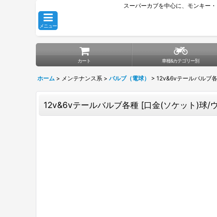
スーパーカブを中心に、モンキー・
メニュー
カート
車種&カテゴリー別
ホーム
>
メンテナンス系
>
バルブ（電球）
>
12v&6vテールバルブ
12v&6vテールバルブ各種
[
口金(ソケット)球/