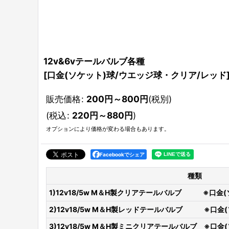
12v&6vテールバルブ各種
[
口金(ソケット)球/ウエッジ球・クリア/レッド
販売価格
:
200
円
～800
円
(税別)
(
税込
:
220
円
～880
円
)
オプションにより価格が変わる場合もあります。
Facebookでシェア
種類
1)12v18/5w M＆H製クリアテールバルブ ※口金(
2)12v18/5w M＆H製レッドテールバルブ ※口金
3)12v18/5w M＆H製ミニクリアテールバルブ ※口金