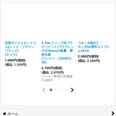
足型サイドスタンドゴ
Z-EALクリップ式プラ
【ホンダ純正】
ム[レッド・ブラウン・
グソケット(プラグレン
ホンダ50周年エンブレ
ブラック]
チ)[16mm]※軽量・薄
ム(#14)
[
キジマ
]
肉仕様
[
2,090
円
(税別)
[
コーケン：3300CZ-
1,000
円
(税別)
(
税込
:
2,299
円
)
16
]
1
(
税込
:
1,100
円
)
2,700
円
(税別)
(
(
税込
:
2,970
円
)
メーカー希望小売価格
:
3,586
円
ホーム