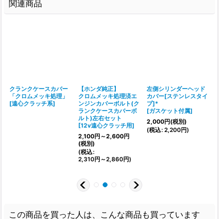
関連商品
クランクケースカバー
【ホンダ純正】
左側シリンダーヘッド
「クロムメッキ処理」
クロムメッキ処理済エ
カバー[ステンレスタイ
[
遠心クラッチ系
]
ンジンカバーボルト(ク
プ]*
ランクケースカバーボ
[
ガスケット付属
]
ルト)左右セット
[
2,000
円
(税別)
[
12v遠心クラッチ用
]
(
税込
:
2,200
円
)
2,100
円
～2,600
円
(
(税別)
:
(
税込
:
2,310
円
～2,860
円
)
この商品を買った人は、こんな商品も買っています