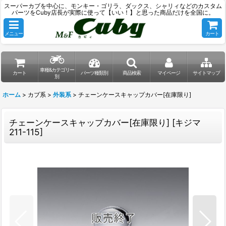
スーパーカブを中心に、モンキー・ゴリラ、ダックス、シャリィなどのカスタム
パーツをCuby店長が実際に使って【いい！】と思った商品だけを全国に。
メニュー
カート
車種&カテゴリー
カート
パーツ種類別
商品検索
マイページ
サイトマップ
別
ホーム
>
カブ系
>
外装系
>
チェーンケースキャップカバー[在庫限り]
チェーンケースキャップカバー[在庫限り]
[
キジマ
211-115
]