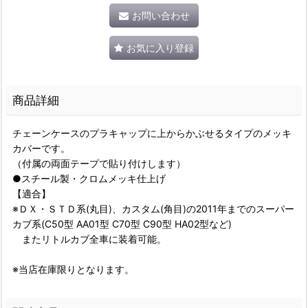
お問い合わせ
お気に入り登録
商品詳細
チェーンケースのプラキャップに上からかぶせるタイプのメッキ
カバーです。
（付属の両面テープで貼り付けします）
●スチール製・クロムメッキ仕上げ
【適合】
※ＤＸ・ＳＴＤ系(丸目)、カスタム(角目)の2011年までのスーパー
カブ系(C50型 AA01型 C70型 C90型 HA02型など)
またリトルカブ全車に装着可能。
※当店在庫限りとなります。