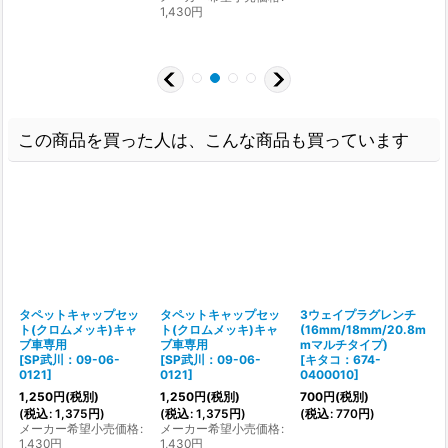
1,430
円
(
この商品を買った人は、こんな商品も買っています
タペットキャップセッ
タペットキャップセッ
3ウェイプラグレンチ
ト(クロムメッキ)キャ
ト(クロムメッキ)キャ
(16mm/18mm/20.8m
ブ車専用
ブ車専用
mマルチタイプ)
[
SP武川：09-06-
[
SP武川：09-06-
[
キタコ：674-
0121
]
0121
]
0400010
]
[
1,250
円
(税別)
1,250
円
(税別)
700
円
(税別)
(
税込
:
1,375
円
)
(
税込
:
1,375
円
)
(
税込
:
770
円
)
メーカー希望小売価格
:
メーカー希望小売価格
:
(
1,430
円
1,430
円