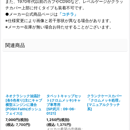
また、1970年代以前のカブやCD90など、レベルゲージがクラッ
チカバー上部に付くタイプも装着不可です。
●メーカー公式商品ページは
「コチラ」
※仕様変更により画像と若干形状が異なる場合があります。
※メーカー在庫が無い場合お待たせすることがございます。
関連商品
ネオクラシック油温計
タペットキャップセッ
クランクケースカバー
バ
[各5色有り]主にキャブ
ト(クロムメッキ)キャ
「クロムメッキ処理」
横型エンジンに適合
ブ車専用
[
マニュアルクラッチ
[
POSH Faith(ポッシュ
[
SP武川：09-06-
系
]
フェイス)
]
0121
]
[
7,000
円
(税別)
1,250
円
(税別)
(
税込
:
7,700
円
)
(
税込
:
1,375
円
)
2
メーカー希望小売価格
: