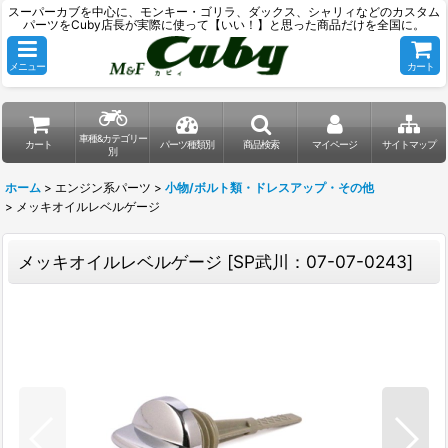
スーパーカブを中心に、モンキー・ゴリラ、ダックス、シャリィなどのカスタム
パーツをCuby店長が実際に使って【いい！】と思った商品だけを全国に。
メニュー
カート
車種&カテゴリー
カート
パーツ種類別
商品検索
マイページ
サイトマップ
別
ホーム
>
エンジン系パーツ
>
小物/ボルト類・ドレスアップ・その他
>
メッキオイルレベルゲージ
メッキオイルレベルゲージ
[
SP武川：07-07-0243
]