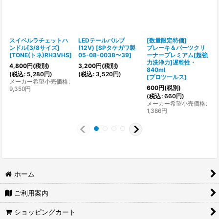
スイベルラチェットハ
LEDテールバルブ
[数量限定特価]
ンドル[3/8サイズ]
(12V)
[
SPタケガワ製
ブレーキ＆パーツクリ
[
TONE(トネ)RH3VHS
]
05-08-0038〜39
]
ーナープレミアム[超強
[
力洗浄力]遅乾性・
4,800
円
(税別)
3,200
円
(税別)
1
840ml
(
税込
:
5,280
円
)
(
税込
:
3,520
円
)
(
[
プロツールス
]
メーカー希望小売価格
:
600
円
(税別)
9,350
円
(
税込
:
660
円
)
メーカー希望小売価格
:
1,386
円
ホーム
ご利用案内
ショッピングカート