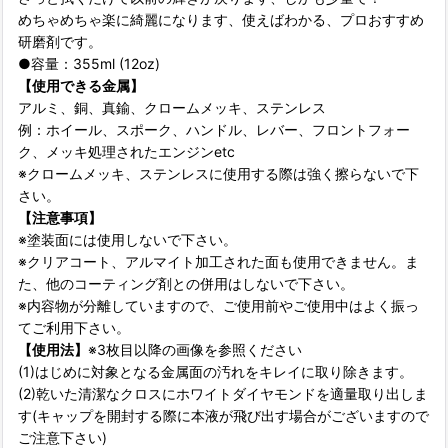
めちゃめちゃ楽に綺麗になります、使えばわかる、プロおすすめ
研磨剤です。
●容量：355ml (12oz)
【使用できる金属】
アルミ、銅、真鍮、クロームメッキ、ステンレス
例：ホイール、スポーク、ハンドル、レバー、フロントフォー
ク、メッキ処理されたエンジンetc
※クロームメッキ、ステンレスに使用する際は強く擦らないで下
さい。
【注意事項】
※塗装面には使用しないで下さい。
※クリアコート、アルマイト加工された面も使用できません。ま
た、他のコーティング剤との併用はしないで下さい。
※内容物が分離していますので、ご使用前やご使用中はよく振っ
てご利用下さい。
【使用法】
※3枚目以降の画像を参照ください
(1)はじめに対象となる金属面の汚れをキレイに取り除きます。
(2)乾いた清潔なクロスにホワイトダイヤモンドを適量取り出しま
す(キャップを開封する際に本液が飛び出す場合がございますので
ご注意下さい)