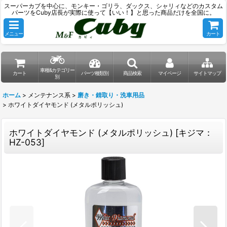
スーパーカブを中心に、モンキー・ゴリラ、ダックス、シャリィなどのカスタム
パーツをCuby店長が実際に使って【いい！】と思った商品だけを全国に。
メニュー
カート
車種&カテゴリー
カート
パーツ種類別
商品検索
マイページ
サイトマップ
別
ホーム
>
メンテナンス系
>
磨き・錆取り・洗車用品
>
ホワイトダイヤモンド (メタルポリッシュ)
ホワイトダイヤモンド (メタルポリッシュ)
[
キジマ：
HZ-053
]