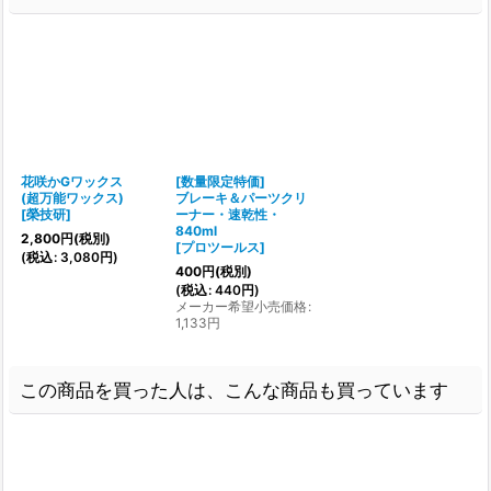
花咲かGワックス
[数量限定特価]
(超万能ワックス)
ブレーキ＆パーツクリ
[
榮技研
]
ーナー・速乾性・
840ml
2,800
円
(税別)
[
プロツールス
]
(
税込
:
3,080
円
)
400
円
(税別)
(
税込
:
440
円
)
メーカー希望小売価格
:
1,133
円
この商品を買った人は、こんな商品も買っています