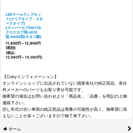
LEDテールランプセッ
ト[クリアタイプ・スモ
ークタイプ]
[
スーパーカブ50/110.
クロスカブ用(JA10
型.AA04型)キタコ製
]
11,800
円
～12,800
円
(税別)
(
税込
:
12,980
円
～14,080
円
)
【Cubyインフォメーション】
オンラインショップに出品されていない国産各社の純正部品、各社
外メーカーのパーツもお取り寄せ可能です。
御希望の場合はお問い合わせより「商品名」「品番」を明記の上御
連絡下さい。
但し年式の古い車両の純正部品は廃番の可能性が高く、御希望に添
えないことが多々ございますので御了承下さい。
ホーム