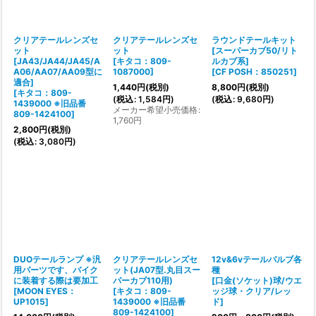
絞り込む
クリアテールレンズセ
クリアテールレンズセ
ラウンドテールキット
ット
ット
[スーパーカブ50/リト
[JA43/JA44/JA45/A
[
キタコ：809-
ルカブ系]
A06/AA07/AA09型に
1087000
]
[
CF POSH：850251
]
適合]
1,440
円
(税別)
8,800
円
(税別)
[
キタコ：809-
(
税込
:
1,584
円
)
(
税込
:
9,680
円
)
1439000 ※旧品番
メーカー希望小売価格
:
809-1424100
]
1,760
円
2,800
円
(税別)
(
税込
:
3,080
円
)
DUOテールランプ ※汎
クリアテールレンズセ
12v&6vテールバルブ各
用パーツです、バイク
ット(JA07型.丸目スー
種
に装着する際は要加工
パーカブ110用)
[
口金(ソケット)球/ウエ
[
MOON EYES：
[
キタコ：809-
ッジ球・クリア/レッ
UP1015
]
1439000 ※旧品番
ド
]
809-1424100
]