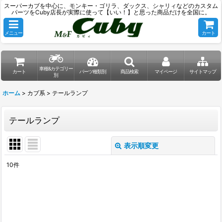
スーパーカブを中心に、モンキー・ゴリラ、ダックス、シャリィなどのカスタム
パーツをCuby店長が実際に使って【いい！】と思った商品だけを全国に。
メニュー
カート
車種&カテゴリー
カート
パーツ種類別
商品検索
マイページ
サイトマップ
別
ホーム
>
カブ系
>
テールランプ
テールランプ
表示順変更
閉じる
10
件
表示数
:
並び順
: