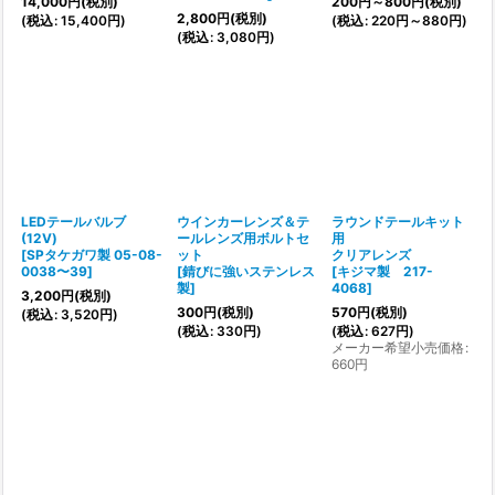
14,000
円
(税別)
200
円
～800
円
(税別)
2,800
円
(税別)
(
税込
:
15,400
円
)
(
税込
:
220
円
～880
円
)
(
税込
:
3,080
円
)
LEDテールバルブ
ウインカーレンズ＆テ
ラウンドテールキット
(12V)
ールレンズ用ボルトセ
用
[
SPタケガワ製 05-08-
ット
クリアレンズ
0038〜39
]
[
錆びに強いステンレス
[
キジマ製 217-
製
]
4068
]
3,200
円
(税別)
300
円
(税別)
570
円
(税別)
(
税込
:
3,520
円
)
(
税込
:
330
円
)
(
税込
:
627
円
)
メーカー希望小売価格
:
660
円