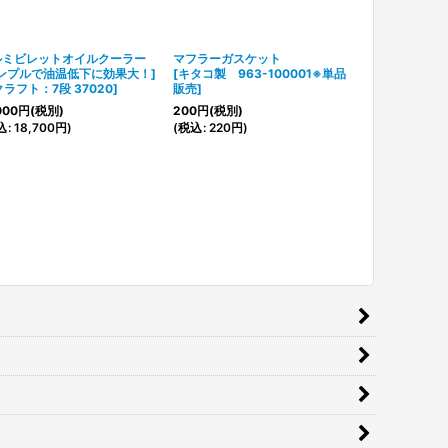
ルミビレットオイルクーラー
マフラーガスケット
【ホンダ純正
ンプルで油温低下に効果大！]
[
キタコ製 963-100001※単品
サイドカバー
クラフト：7段 37020
]
販売
]
タイプ」
[
右側用・ナッ
000
円
(税別)
200
円
(税別)
780
円
(税別)
込
:
18,700
円
)
(
税込
:
220
円
)
(
税込
:
858
円
)