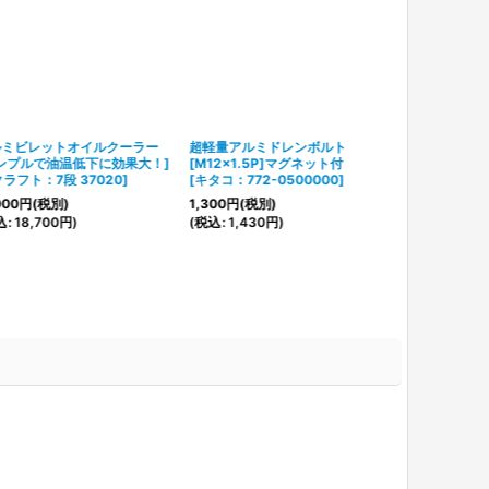
ルミビレットオイルクーラー
超軽量アルミドレンボルト
ンプルで油温低下に効果大！]
[M12x1.5P]マグネット付
クラフト：7段 37020
]
[
キタコ：772-0500000
]
000
円
(税別)
1,300
円
(税別)
込
:
18,700
円
)
(
税込
:
1,430
円
)