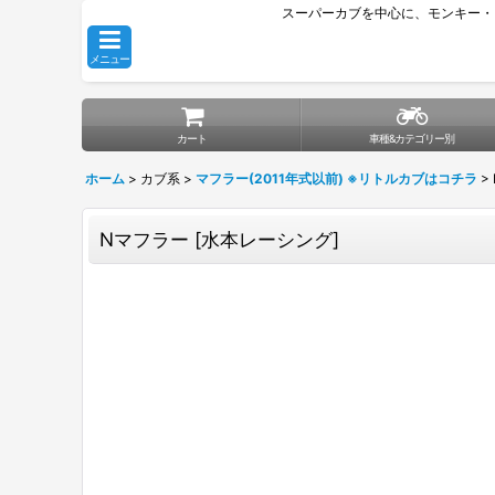
スーパーカブを中心に、モンキー・
メニュー
カート
車種&カテゴリー別
ホーム
>
カブ系
>
マフラー(2011年式以前) ※リトルカブはコチラ
>
Nマフラー
[
水本レーシング
]