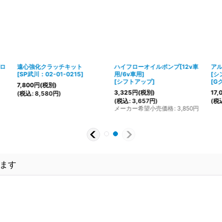
ブロ
遠心強化クラッチキット
ハイフローオイルポンプ[12v車
ア
[
SP武川：02-01-0215
]
用/6v車用]
[シ
[
シフトアップ
]
[
G
7,800
円
(税別)
3,325
円
(税別)
17,
(
税込
:
8,580
円
)
(
税込
:
3,657
円
)
(
税
メーカー希望小売価格
:
3,850
円
ます