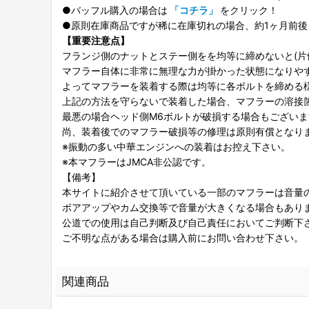
●バッフル購入の場合は
「コチラ」
をクリック！
●原則在庫商品ですが稀に在庫切れの場合、約1ヶ月前後
【重要注意点】
フランジ側のナットとステー側をを均等に締めないと(片
マフラー自体に非常に無理な力が掛かった状態になりや
よってマフラーを装着する際は均等に各ボルトを締める
上記の方法を守らないで装着した場合、マフラーの溶接
最悪の場合ヘッド側M6ボルトが破損する場合もございま
尚、装着後でのマフラー破損等の修理は原則有償となり
※振動の多い中華エンジンへの装着はお控え下さい。
※本マフラーはJMCA非公認です。
【備考】
本サイトに紹介させて頂いている一部のマフラーは音量
ボアアップやカム交換等で音量が大きくなる場合もあり
公道での使用は自己判断及び自己責任においてご判断下
ご不明な点がある場合は購入前にお問い合わせ下さい。
関連商品