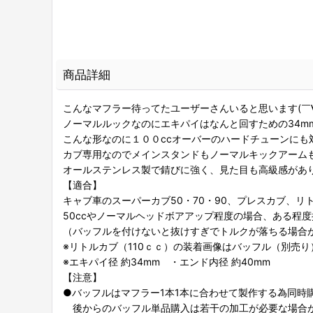
商品詳細
こんなマフラー待ってたユーザーさんいると思います(￣∀
ノーマルルックなのにエキパイはなんと回すための34m
こんな形なのに１００ccオーバーのハードチューンにも
カブ専用なのでメインスタンドもノーマルキックアーム
オールステンレス製で錆びに強く、見た目も高級感があ
【適合】
キャブ車のスーパーカブ50・70・90、プレスカブ、リ
50ccやノーマルヘッドボアアップ程度の場合、ある程
（バッフルを付けないと抜けすぎでトルクが落ちる場合
※リトルカブ（110ｃｃ）の装着画像はバッフル（別売り
※エキパイ径 約34mm ・エンド内径 約40mm
【注意】
●バッフルはマフラー1本1本に合わせて製作する為同時
後からのバッフル単品購入は若干の加工が必要な場合