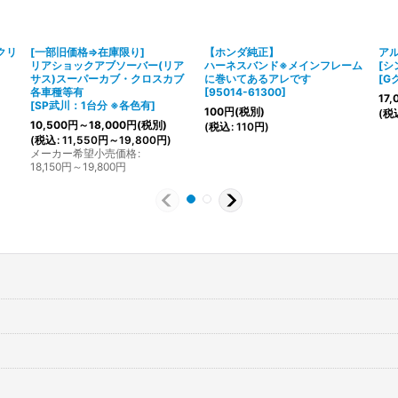
クリ
[一部旧価格⇒在庫限り]
【ホンダ純正】
ア
リアショックアブソーバー(リア
ハーネスバンド※メインフレーム
[シ
サス)スーパーカブ・クロスカブ
に巻いてあるアレです
[
G
各車種等有
[
95014-61300
]
17,
[
SP武川：1台分 ※各色有
]
100
円
(税別)
(
税
10,500
円
～18,000
円
(税別)
(
税込
:
110
円
)
(
税込
:
11,550
円
～19,800
円
)
メーカー希望小売価格
:
18,150
円
～19,800
円