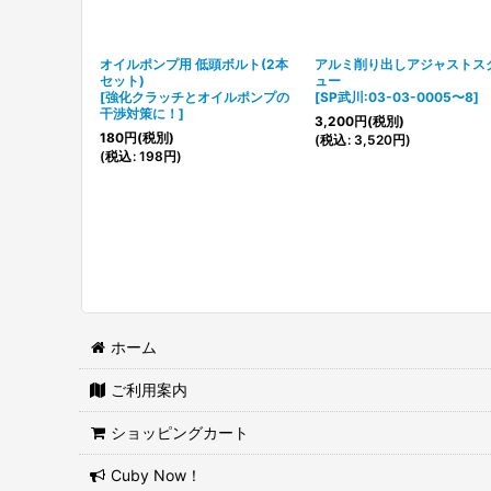
オイルポンプ用 低頭ボルト(2本
アルミ削り出しアジャストス
セット)
ュー
[
強化クラッチとオイルポンプの
[
SP武川:03-03-0005〜8
]
干渉対策に！
]
3,200
円
(税別)
180
円
(税別)
(
税込
:
3,520
円
)
(
税込
:
198
円
)
ホーム
ご利用案内
ショッピングカート
Cuby Now！