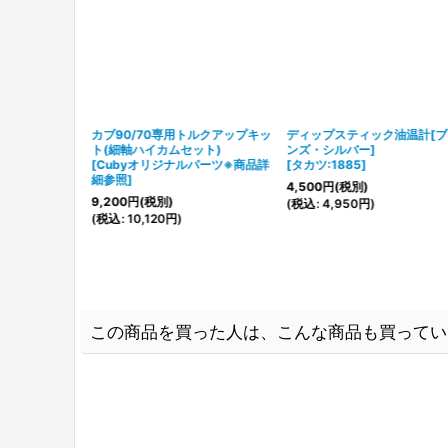
フラー
カブ90/70専用トルクアップキッ
ディップスティック油温計[
ト(細軸ハイカムセット)
ンズ・シルバー]
[
Cubyオリジナルパーツ※商品詳
[
タカツ:1885
]
細参照
]
4,500
円
(税別)
9,200
円
(税別)
(
税込
:
4,950
円
)
(
税込
:
10,120
円
)
この商品を買った人は、こんな商品も買ってい