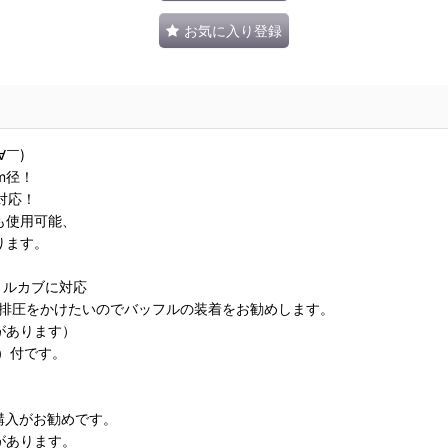
お気に入り登録
￣)
m径！
対応！
も使用可能、
ります。
トルカブに対応
度排圧をかけたいのでバッフルの装着をお勧めします。
があります）
）付です。
購入がお勧めです。
があります。