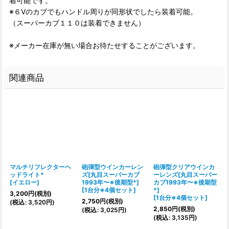
着可能です。
※６Vのカブでもハンドル周りが同形状でしたら装着可能。
（スーパーカブ１１０は装着できません）
※メーカー在庫が無い場合お待たせすることがございます。
関連商品
マルチリフレクターヘ
砲弾型ウインカーレン
砲弾型クリアウインカ
ッドライト*
ズ[丸目スーパーカブ
ーレンズ[丸目スーパー
[
イエロー
]
1993年〜※後期型*]
カブ1993年〜※後期型
[
1台分※4個セット
]
*]
[
3,200
円
(税別)
[
1台分※4個セット
]
2,750
円
(税別)
(
税込
:
3,520
円
)
2,850
円
(税別)
1
(
税込
:
3,025
円
)
(
税込
:
3,135
円
)
(