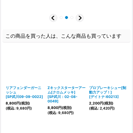
2
この商品を買った人は、こんな商品も買っています
リアフェンダーガーニ
Zキックスターターアー
プロブレーキシュー[制
ッシュ
ム[クロムメッキ]
動力アップ！]
[
SP武川09-09-0022
]
[
SP武川：02-08-
[
デイトナ:60213
]
0049
]
8,800
円
(税別)
2,200
円
(税別)
8,800
円
(税別)
(
税込
:
9,680
円
)
(
税込
:
2,420
円
)
(
税込
:
9,680
円
)
[