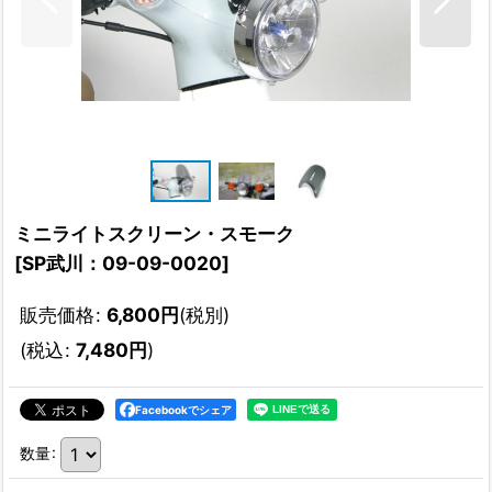
ミニライトスクリーン・スモーク
[
SP武川：09-09-0020
]
販売価格
:
6,800
円
(税別)
(
税込
:
7,480
円
)
Facebookでシェア
数量
: