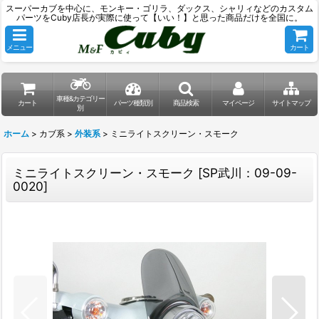
スーパーカブを中心に、モンキー・ゴリラ、ダックス、シャリィなどのカスタム
パーツをCuby店長が実際に使って【いい！】と思った商品だけを全国に。
メニュー
カート
車種&カテゴリー
カート
パーツ種類別
商品検索
マイページ
サイトマップ
別
ホーム
>
カブ系
>
外装系
>
ミニライトスクリーン・スモーク
ミニライトスクリーン・スモーク
[
SP武川：09-09-
0020
]