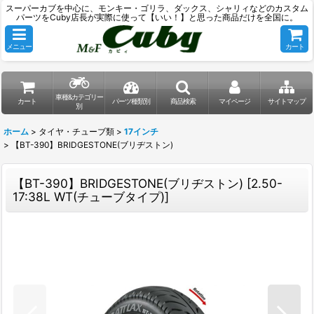
スーパーカブを中心に、モンキー・ゴリラ、ダックス、シャリィなどのカスタム
パーツをCuby店長が実際に使って【いい！】と思った商品だけを全国に。
メニュー
カート
車種&カテゴリー
カート
パーツ種類別
商品検索
マイページ
サイトマップ
別
ホーム
>
タイヤ・チューブ類
>
17インチ
>
【BT-390】BRIDGESTONE(ブリヂストン)
【BT-390】BRIDGESTONE(ブリヂストン)
[
2.50-
17:38L WT(チューブタイプ)
]