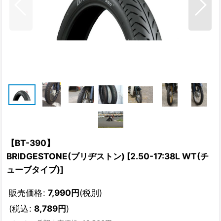
【BT-390】
BRIDGESTONE(ブリヂストン)
[
2.50-17:38L WT(チ
ューブタイプ)
]
販売価格
:
7,990
円
(税別)
(
税込
:
8,789
円
)