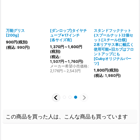
万能グリス
[ダンロップ]タイヤチ
スタンドフックナット
[
200g
]
ューブ※17インチ
(スプールナット)2個セ
[
各サイズ有
]
ット[スチール仕様]
900
円
(税別)
2本リアサス車に幅広く
1,370
円
～1,600
円
(
税込
:
990
円
)
使用可能+旧カブはフロ
(税別)
ントアップにも
(
税込
:
[
Cubyオリジナルパー
:
1,507
円
～1,760
円
)
ツ
]
メーカー希望小売価格
:
1,800
円
(税別)
2,176
円
～2,543
円
(
税込
:
1,980
円
)
この商品を買った人は、こんな商品も買っています