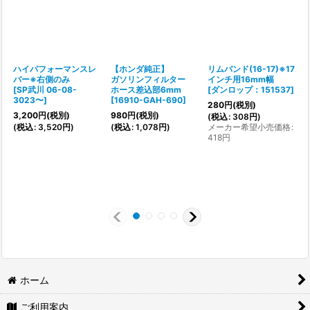
ハイパフォーマンスレ
【ホンダ純正】
リムバンド(16-17)※17
バー※右側のみ
ガソリンフィルター
インチ用16mm幅
[
SP武川 06-08-
ホース差込部6mm
[
ダンロップ：151537
]
[
3023〜
]
[
16910-GAH-690
]
280
円
(税別)
1
3,200
円
(税別)
980
円
(税別)
(
税込
:
308
円
)
(
税込
:
3,520
円
)
(
税込
:
1,078
円
)
メーカー希望小売価格
:
(
418
円
1
2
ホーム
ご利用案内