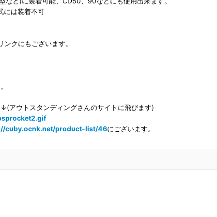
HA02型など)に装着可能、CD50、90などにも使用出来ます。
型式には装着不可
リンクにもございます。
す。
↓(アウトスタンディングさんのサイトに飛びます)
bsprocket2.gif
://cuby.ocnk.net/product-list/46
にございます。