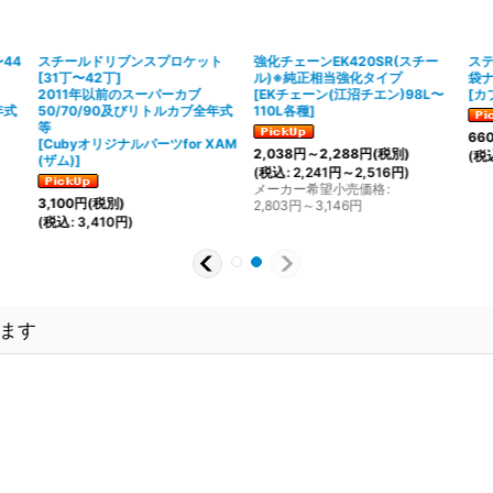
44
スチールドリブンスプロケット
強化チェーンEK420SR(スチー
ス
[31丁〜42丁]
ル)※純正相当強化タイプ
袋
2011年以前のスーパーカブ
[
EKチェーン(江沼チエン)98L〜
[
カ
年式
50/70/90及びリトルカブ全年式
110L各種
]
等
66
[
Cubyオリジナルパーツfor XAM
2,038
円
～2,288
円
(税別)
(
税
(ザム)
]
(
税込
:
2,241
円
～2,516
円
)
メーカー希望小売価格
:
3,100
円
(税別)
2,803
円
～3,146
円
(
税込
:
3,410
円
)
ます