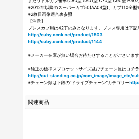
またリトルカブ全車(C50型 AA01型 C70型 C90型 
※2012年以降のスーパーカブ50(AA04型)、カブ110全
※2枚目画像適合表参照
【注意】
プレスカブ用は42丁のみとなります、プレス専用は下記
http://cuby.ocnk.net/product/1503
http://cuby.ocnk.net/product/1144
※メーカー在庫が無い場合お待たせすることがございま
※純正の標準スプロケットサイズ及びチェーン長はコチラ
http://out-standing.co.jp/com_image/image_etc/cu
※チェーン類は下段の”ドライブチェーン”カテゴリー
http
関連商品