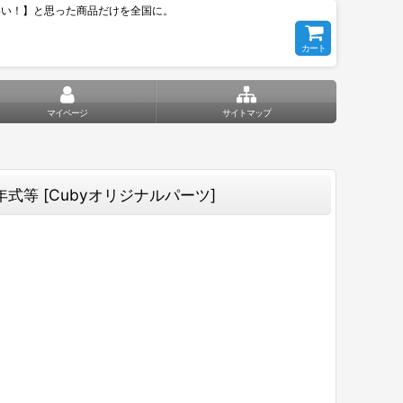
いい！】と思った商品だけを全国に。
カート
マイページ
サイトマップ
年式等
[
Cubyオリジナルパーツ
]