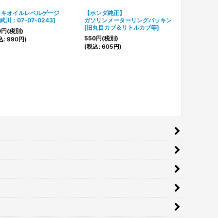
ッキオイルレベルゲージ
【ホンダ純正】
【ホンダ純正
武川：07-07-0243
]
ガソリンメーターリングパッキン
ガソリンメー
[
旧丸目カブ＆リトルカブ等
]
ット※ココ錆
0
円
(税別)
[
旧丸目カブ＆
550
円
(税別)
込
:
990
円
)
1,030
円
(税別
(
税込
:
605
円
)
(
税込
:
1,133
円