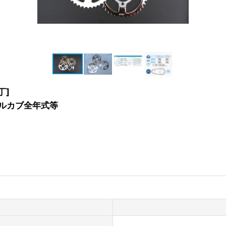
丁]
トルカブ全年式等