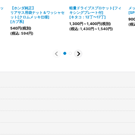
アッ
【ホンダ純正】
軽量ドライブスプロケット[フィ
メ
リアサス用袋ナット＆ワッシャセ
キシングプレート付]
[
SP
ット[クロムメッキ仕様]
[
キタコ：12丁〜17丁
]
90
[
カブ系
]
1,300
円
～1,400
円
(税別)
(
税
540
円
(税別)
(
税込
:
1,430
円
～1,540
円
)
(
税込
:
594
円
)