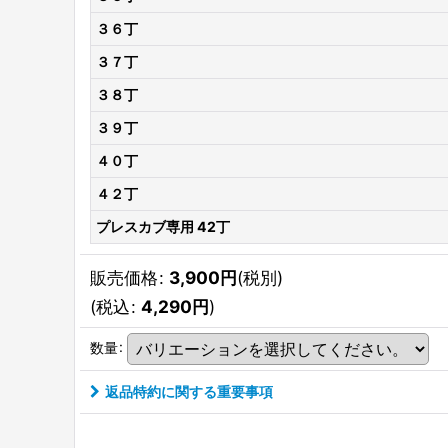
３６丁
３７丁
３８丁
３９丁
４０丁
４２丁
プレスカブ専用 42丁
販売価格
:
3,900
円
(税別)
(
税込
:
4,290
円
)
数量
:
返品特約に関する重要事項