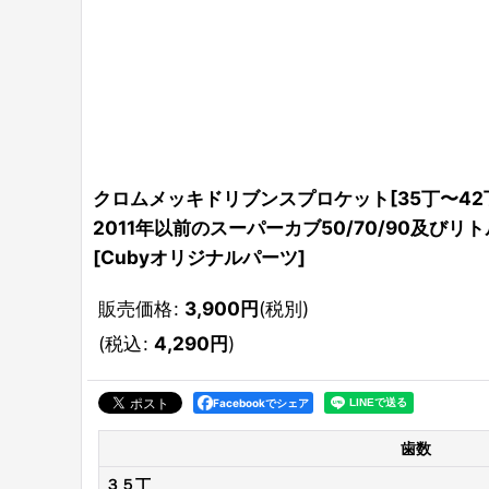
クロムメッキドリブンスプロケット[35丁〜42
2011年以前のスーパーカブ50/70/90及びリ
[
Cubyオリジナルパーツ
]
販売価格
:
3,900
円
(税別)
(
税込
:
4,290
円
)
Facebookでシェア
歯数
３５丁