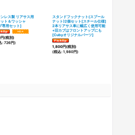
テンレス製 リアサス用
スタンドフックナット(スプール
ナット＆ワッシャ
ナット)2個セット[スチール仕様]
ブ専用セット
]
2本リアサス車に幅広く使用可能
+旧カブはフロントアップにも
[
Cubyオリジナルパーツ
]
0
円
(税別)
込
:
726
円
)
1,800
円
(税別)
(
税込
:
1,980
円
)