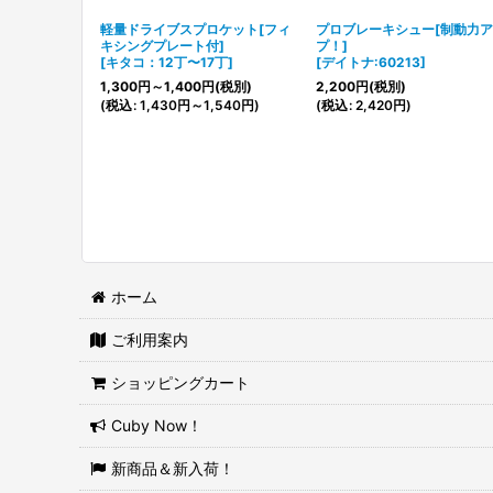
軽量ドライブスプロケット[フィ
プロブレーキシュー[制動力
キシングプレート付]
プ！]
[
キタコ：12丁〜17丁
]
[
デイトナ:60213
]
1,300
円
～1,400
円
(税別)
2,200
円
(税別)
(
税込
:
1,430
円
～1,540
円
)
(
税込
:
2,420
円
)
ホーム
ご利用案内
ショッピングカート
Cuby Now！
新商品＆新入荷！