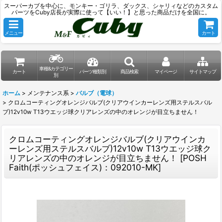
スーパーカブを中心に、モンキー・ゴリラ、ダックス、シャリィなどのカスタム
パーツをCuby店長が実際に使って【いい！】と思った商品だけを全国に。
メニュー
カート
車種&カテゴリー
カート
パーツ種類別
商品検索
マイページ
サイトマップ
別
ホーム
>
メンテナンス系
>
バルブ（電球）
>
クロムコーティングオレンジバルブ(クリアウインカーレンズ用ステルスバル
ブ)12v10w T13ウエッジ球クリアレンズの中のオレンジが目立ちません！
クロムコーティングオレンジバルブ(クリアウインカ
ーレンズ用ステルスバルブ)12v10w T13ウエッジ球ク
リアレンズの中のオレンジが目立ちません！
[
POSH
Faith(ポッシュフェイス)：092010-MK
]