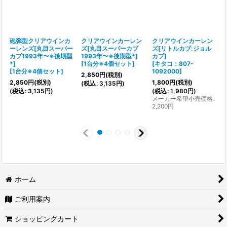
砲弾型クリアウインカ
クリアウインカーレン
クリアウインカーレン
ーレンズ[丸目スーパー
ズ[丸目スーパーカブ
ズ[リトルカブ:ジョル
カブ1993年〜※後期型
1993年〜※後期型*]
カブ]
*]
[
1台分※4個セット
]
[
キタコ：807-
[
[
1台分※4個セット
]
1092000
]
2,850
円
(税別)
2,850
円
(税別)
1,800
円
(税別)
(
税込
:
3,135
円
)
(
税込
:
3,135
円
)
(
税込
:
1,980
円
)
(
メーカー希望小売価格
:
2,200
円
ホーム
ご利用案内
ショッピングカート