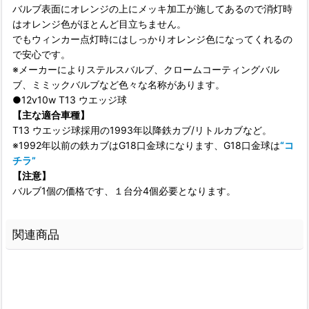
バルブ表面にオレンジの上にメッキ加工が施してあるので消灯時
はオレンジ色がほとんど目立ちません。
でもウィンカー点灯時にはしっかりオレンジ色になってくれるの
で安心です。
※メーカーによりステルスバルブ、クロームコーティングバル
ブ、ミミックバルブなど色々な名称があります。
●12v10w T13 ウエッジ球
【主な適合車種】
T13 ウエッジ球採用の1993年以降鉄カブ/リトルカブなど。
※1992年以前の鉄カブはG18口金球になります、G18口金球は
“コ
チラ”
【注意】
バルブ1個の価格です、１台分4個必要となります。
関連商品