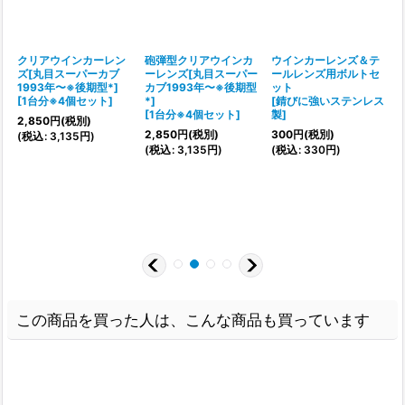
クリアウインカーレン
砲弾型クリアウインカ
ウインカーレンズ＆テ
ズ[丸目スーパーカブ
ーレンズ[丸目スーパー
ールレンズ用ボルトセ
1993年〜※後期型*]
カブ1993年〜※後期型
ット
[
1台分※4個セット
]
*]
[
錆びに強いステンレス
[
[
1台分※4個セット
]
製
]
2,850
円
(税別)
2,850
円
(税別)
300
円
(税別)
(
税込
:
3,135
円
)
(
(
税込
:
3,135
円
)
(
税込
:
330
円
)
:
7
この商品を買った人は、こんな商品も買っています