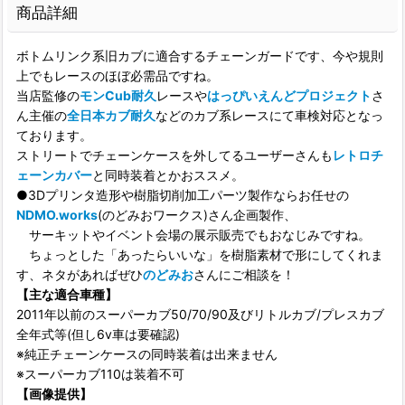
商品詳細
ボトムリンク系旧カブに適合するチェーンガードです、今や規則
上でもレースのほぼ必需品ですね。
当店監修の
モンCub耐久
レースや
はっぴいえんどプロジェクト
さ
ん主催の
全日本カブ耐久
などのカブ系レースにて車検対応となっ
ております。
ストリートでチェーンケースを外してるユーザーさんも
レトロチ
ェーンカバー
と同時装着とかおススメ。
●3Dプリンタ造形や樹脂切削加工パーツ製作ならお任せの
NDMO.works
(のどみおワークス)さん企画製作、
サーキットやイベント会場の展示販売でもおなじみですね。
ちょっとした「あったらいいな」を樹脂素材で形にしてくれま
す、ネタがあればぜひ
のどみお
さんにご相談を！
【主な適合車種】
2011年以前のスーパーカブ50/70/90及びリトルカブ/プレスカブ
全年式等(但し6v車は要確認)
※純正チェーンケースの同時装着は出来ません
※スーパーカブ110は装着不可
【画像提供】