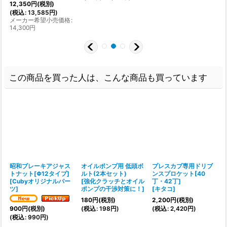
12,350
円
(税別)
(
税込
:
13,585
円
)
メーカー希望小売価格
:
14,300
円
この商品を買った人は、こんな商品も買っています
昭和ブレーキアジャス
オイルポンプ用 低頭ボ
プレスカブ専用ドリブ
トナット[Φ12タイプ]
ルト(2本セット)
ンスプロケット[40
[
Cubyオリジナルパー
[
強化クラッチとオイル
丁・42丁]
(
ツ
]
ポンプの干渉対策に！
]
[
キタコ
]
180
円
(税別)
2,200
円
(税別)
1
(
税込
:
198
円
)
(
税込
:
2,420
円
)
900
円
(税別)
(
税込
:
990
円
)