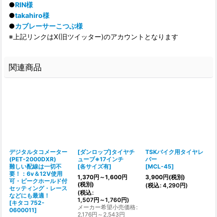
●
RIN様
●
takahiro様
●
カブレーサーこつぶ様
※上記リンクはX(旧ツイッター)のアカウントとなります
関連商品
デジタルタコメーター
[ダンロップ]タイヤチ
TSKバイク用タイヤレ
(PET-2000DXR)
ューブ※17インチ
バー
[
横
難しい配線は一切不
[
各サイズ有
]
[
MCL-45
]
]
要！：6v＆12V使用
1,370
円
～1,600
円
3,900
円
(税別)
(
可・ピークホールド付
(税別)
(
税込
:
4,290
円
)
セッティング・レース
(
税込
:
などにも最適！
1,507
円
～1,760
円
)
[
キタコ 752-
メーカー希望小売価格
:
0600011
]
2,176
円
～2,543
円