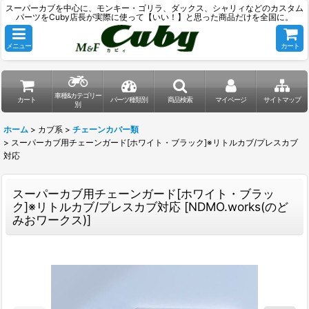
スーパーカブを中心に、モンキー・ゴリラ、ダックス、シャリィなどのカスタム
パーツをCuby店長が実際に使って【いい！】と思った商品だけを全国に。
メニュー
カート
車種&カテゴリー
カート
パーツ種類別
商品検索
マイページ
サイトマップ
別
ホーム
>
カブ系
>
チェーンカバー類
>
スーパーカブ用チェーンガード[ホワイト・ブラック]※リトルカブ/プレスカブ
対応
スーパーカブ用チェーンガード[ホワイト・ブラッ
ク]※リトルカブ/プレスカブ対応
[
NDMO.works(のど
みおワークス)
]