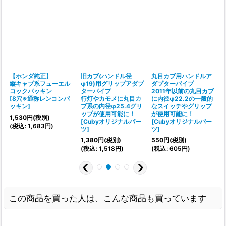
【ホンダ純正】
旧カブ(ハンドル径
丸目カブ用ハンドルア
縦キャブ系フューエル
φ19)用グリップアダプ
ダプターパイプ
コックパッキン
ターパイプ
2011年以前の丸目カブ
[
[
8穴※通称レンコンパ
行灯やカモメに丸目カ
に内径φ22.2の一般的
ッキン
]
ブ系の内径φ25.4グリ
なスイッチやグリップ
(
ップが使用可能に！
が使用可能に！
1,530
円
(税別)
[
Cubyオリジナルパー
[
Cubyオリジナルパー
(
税込
:
1,683
円
)
ツ
]
ツ
]
1,380
円
(税別)
550
円
(税別)
(
税込
:
1,518
円
)
(
税込
:
605
円
)
この商品を買った人は、こんな商品も買っています