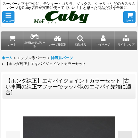
スーパーカブを中心に、モンキー・ゴリラ、ダックス、シャリィなどのカスタム
パーツをCuby店長が実際に使って【いい！】と思った商品だけを全国に。
メニュー
カート
車種&カテゴリー
カート
パーツ種類別
商品検索
マイページ
サイトマップ
別
ホーム
>
エンジン系パーツ
>
排気系パーツ
>
【ホンダ純正】エキパイジョイントカラーセット
【ホンダ純正】エキパイジョイントカラーセット
[
古
い車両の純正マフラーでラッパ状のエキパイ先端に適
合
]