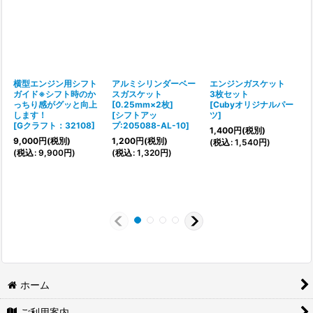
横型エンジン用シフト
アルミシリンダーベー
エンジンガスケット
ガイド※シフト時のか
スガスケット
3枚セット
[
っちり感がグッと向上
[0.25mm×2枚]
[
Cubyオリジナルパー
します！
[
シフトアッ
ツ
]
[
Gクラフト：32108
]
プ:205088-AL-10
]
1,400
円
(税別)
(
9,000
円
(税別)
1,200
円
(税別)
(
税込
:
1,540
円
)
(
税込
:
9,900
円
)
(
税込
:
1,320
円
)
ホーム
ご利用案内