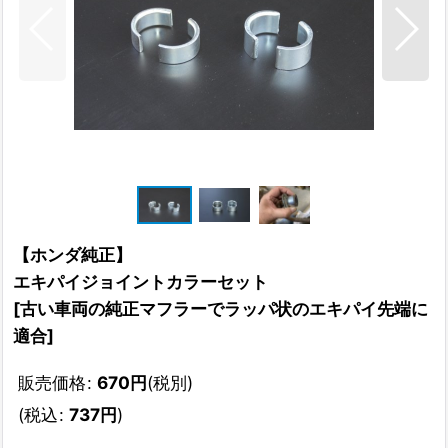
【ホンダ純正】
エキパイジョイントカラーセット
[
古い車両の純正マフラーでラッパ状のエキパイ先端に
適合
]
販売価格
:
670
円
(税別)
(
税込
:
737
円
)