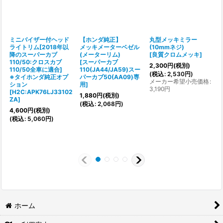
ミニバイザー付ヘッド
【ホンダ純正】
丸型メッキミラー
ライトリム[2018年以
メッキメーターベゼル
(10mmネジ)
降のスーパーカブ
(メーターリム)
[
良質クロムメッキ
]
110/50:クロスカブ
[
スーパーカブ
2,300
円
(税別)
110/50全車に適合]
110(JA44/JA59)スー
(
税込
:
2,530
円
)
※タイホンダ純正オプ
パーカブ50(AA09)専
メーカー希望小売価格
:
ション
用
]
3,190
円
[
H2C:APK76LJ33102
[
1,880
円
(税別)
ZA
]
(
税込
:
2,068
円
)
4,600
円
(税別)
(
税込
:
5,060
円
)
(
ホーム