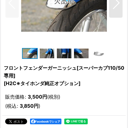
フロントフェンダーガーニッシュ[スーパーカブ110/50
専用]
[
H2C※タイホンダ純正オプション
]
販売価格
:
3,500
円
(税別)
(
税込
:
3,850
円
)
Facebookでシェア