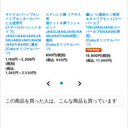
サイドカバーノブ※シ
ステンレス製 リアサス
籐(とう)風前かご角型
ート下センターカバー
用
＆キャリアセット[スー
にも使用可
袋ナット＆厚ワッシャ
パーカブ
[スチールローレットタ
セット
110(JA44/JA59)スー
A
イプ]
JA43/JA44/JA45/AA
パーカブ50(AA09)専
6
JA42/JA44/JA45/JA
06/AA07/AA09型に
用]
[
59/JA60/JA61/AA06
適合
[
Cubyオリジナルパー
/AA07/AA09に適合
[
Cubyオリジナルパー
ツ
]
[
Cubyオリジナルパー
ツ
]
ツ
]
)
850
円
(税別)
15,900
円
(税別)
(
1,150
円
～2,300
円
(
税込
:
935
円
)
(
税込
:
17,490
円
)
(税別)
(
税込
:
1,265
円
～2,530
円
)
この商品を買った人は、こんな商品も買っています