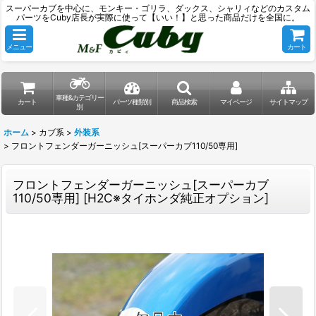
スーパーカブを中心に、モンキー・ゴリラ、ダックス、シャリィなどのカスタム
パーツをCuby店長が実際に使って【いい！】と思った商品だけを全国に。
メニュー
カート
車種&カテゴリー
カート
パーツ種類別
商品検索
マイページ
サイトマップ
別
ホーム
>
カブ系
>
外装系
>
フロントフェンダーガーニッシュ[スーパーカブ110/50専用]
フロントフェンダーガーニッシュ[スーパーカブ
110/50専用]
[
H2C※タイホンダ純正オプション
]