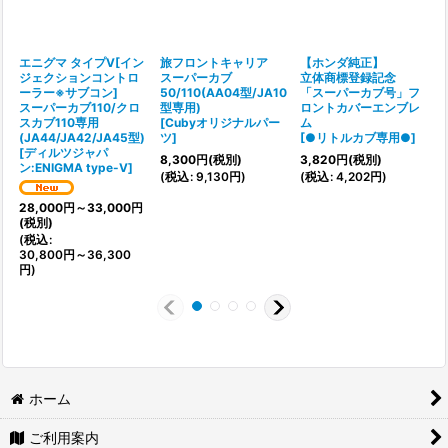
エニグマ タイプV[イン
旅フロントキャリア
【ホンダ純正】
ジェクションコントロ
スーパーカブ
立体商標登録記念
ーラー※サブコン]
50/110(AA04型/JA10
「スーパーカブ号」フ
スーパーカブ110/クロ
型専用)
ロントカバーエンブレ
スカブ110専用
[
Cubyオリジナルパー
ム
(JA44/JA42/JA45型)
ツ
]
[
●リトルカブ専用●
]
[
ディルツジャパ
8,300
円
(税別)
3,820
円
(税別)
ン:ENIGMA type-V
]
[
(
税込
:
9,130
円
)
(
税込
:
4,202
円
)
28,000
円
～33,000
円
(
(税別)
(
税込
:
30,800
円
～36,300
円
)
ホーム
ご利用案内