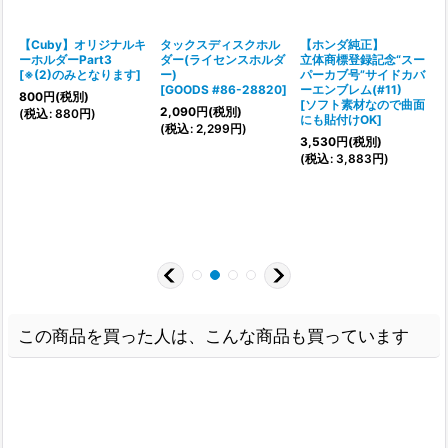
【Cuby】オリジナルキ
タックスディスクホル
【ホンダ純正】
ト
ーホルダーPart3
ダー(ライセンスホルダ
立体商標登録記念“スー
[
※(2)のみとなります
]
ー)
パーカブ号”サイドカバ
ュ
[
GOODS #86-28820
]
ーエンブレム(#11)
800
円
(税別)
[
ソフト素材なので曲面
2,090
円
(税別)
(
税込
:
880
円
)
にも貼付けOK
]
[
(
税込
:
2,299
円
)
3,530
円
(税別)
1
(
税込
:
3,883
円
)
(
この商品を買った人は、こんな商品も買っています