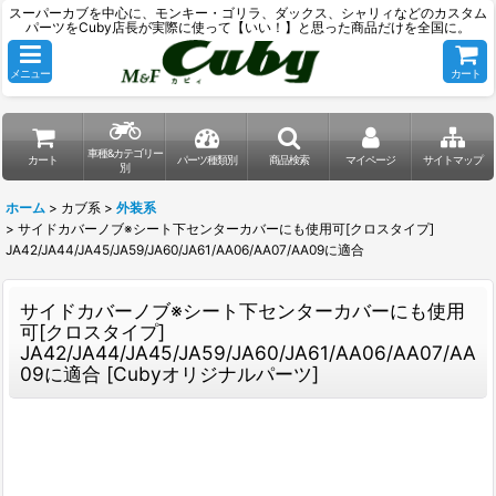
スーパーカブを中心に、モンキー・ゴリラ、ダックス、シャリィなどのカスタム
パーツをCuby店長が実際に使って【いい！】と思った商品だけを全国に。
メニュー
カート
車種&カテゴリー
カート
パーツ種類別
商品検索
マイページ
サイトマップ
別
ホーム
>
カブ系
>
外装系
>
サイドカバーノブ※シート下センターカバーにも使用可[クロスタイプ]
JA42/JA44/JA45/JA59/JA60/JA61/AA06/AA07/AA09に適合
サイドカバーノブ※シート下センターカバーにも使用
可[クロスタイプ]
JA42/JA44/JA45/JA59/JA60/JA61/AA06/AA07/AA
09に適合
[
Cubyオリジナルパーツ
]