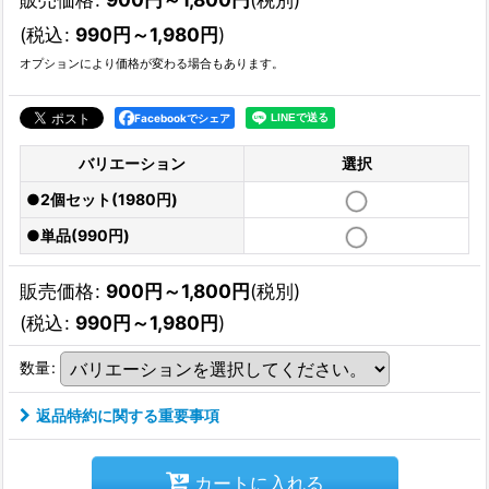
(
税込
:
990
円
～1,980
円
)
オプションにより価格が変わる場合もあります。
Facebookでシェア
バリエーション
選択
●2個セット(1980円)
●単品(990円)
販売価格
:
900
円
～1,800
円
(税別)
(
税込
:
990
円
～1,980
円
)
数量
:
返品特約に関する重要事項
カートに入れる