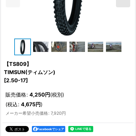
【TS809】
TIMSUN(ティムソン)
[
2.50-17
]
販売価格
:
4,250
円
(税別)
(
税込
:
4,675
円
)
メーカー希望小売価格
:
7,920
円
Facebookでシェア