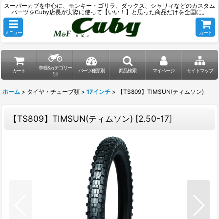
スーパーカブを中心に、モンキー・ゴリラ、ダックス、シャリィなどのカスタム
パーツをCuby店長が実際に使って【いい！】と思った商品だけを全国に。
メニュー
カート
車種&カテゴリー
カート
パーツ種類別
商品検索
マイページ
サイトマップ
別
ホーム
>
タイヤ・チューブ類
>
17インチ
>
【TS809】TIMSUN(ティムソン)
【TS809】TIMSUN(ティムソン)
[
2.50-17
]