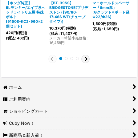
【ホンダ純正】
【BT-39SS】
マニホールドスペーサ
5Lモンキー/エイプ系ヘ
BRIDGESTONE(ブリヂ
ー「6mm厚」
ッドライトリム用 特殊
ストン)
[
90/80-
[
Gクラフト※ポート径
ボルト
17:46S WT(チューブ
Φ22/Φ26
]
[
91508-KC2-960×2
タイプ)
]
[
1,500
円
(税別)
個セット
]
10,370
円
(税別)
(
税込
:
1,650
円
)
420
円
(税別)
(
税込
:
11,407
円
)
(
税込
:
462
円
)
メーカー希望小売価格
:
16,458
円
(
ホーム
ご利用案内
ショッピングカート
Cuby Now！
新商品＆新入荷！