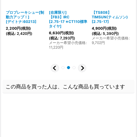
プロブレーキシュー[制
[在庫限り]
【TS808】
動力アップ！]
【FB3】IRC
TIMSUN(ティムソン)
[
デイトナ:60213
]
[
2.75-17 ※CT110標準
[
2.75-17
]
[
タイヤ
]
2,200
円
(税別)
4,900
円
(税別)
6,630
円
(税別)
(
税込
:
2,420
円
)
(
税込
:
5,390
円
)
(
(
税込
:
7,293
円
)
メーカー希望小売価格
:
メーカー希望小売価格
:
9,702
円
7
11,220
円
この商品を買った人は、こんな商品も買っています