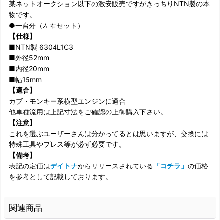
某ネットオークション以下の激安販売ですがきっちりNTN製の本
物です。
●一台分（左右セット）
【仕様】
■NTN製 6304L1C3
■外径52mm
■内径20mm
■幅15mm
【適合】
カブ・モンキー系横型エンジンに適合
他車種流用は上記寸法をご確認の上御購入下さい。
【注意】
これを選ぶユーザーさんは分かってるとは思いますが、交換には
特殊工具やプレス等が必ず必要です。
【備考】
表記の定価は
デイトナ
からリリースされている
「コチラ」
の価格
を参考として記載しております。
関連商品