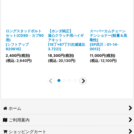
ロングスタッドボルト
【ホンダ純正】
スーパーカムチェーン
セット(CD90・カブ90
遠心クラッチ用ハイギ
テンショナー[軽量＆高
用)
アキット
剛性]
[
シフトアップ
[
18丁×67丁(1次減速比
[
SP武川：01-14-
920616
]
3.722)
]
0012
]
[
2,400
円
(税別)
18,300
円
(税別)
11,000
円
(税別)
(
税込
:
2,640
円
)
(
税込
:
20,130
円
)
(
税込
:
12,100
円
)
(
ホーム
ご利用案内
ショッピングカート