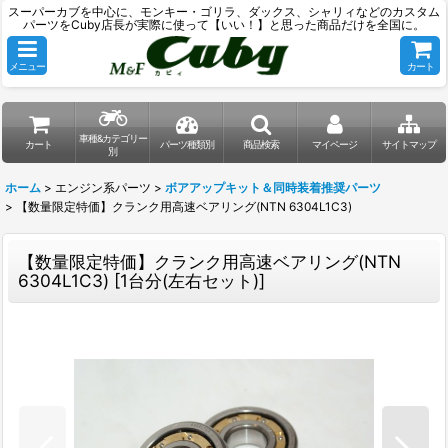
スーパーカブを中心に、モンキー・ゴリラ、ダックス、シャリィなどのカスタム
パーツをCuby店長が実際に使って【いい！】と思った商品だけを全国に。
メニュー
カート
車種&カテゴリー
カート
パーツ種類別
商品検索
マイページ
サイトマップ
別
ホーム
>
エンジン系パーツ
>
ボアアップキット＆同時装着推奨パーツ
>
【数量限定特価】クランク用高速ベアリング(NTN 6304L1C3)
【数量限定特価】クランク用高速ベアリング(NTN
6304L1C3)
[
1台分(左右セット)
]