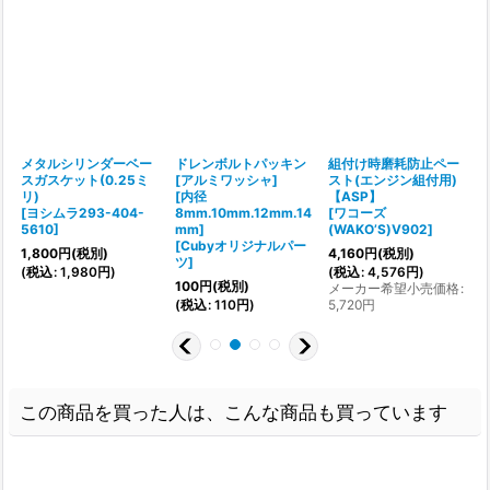
ー
メタルシリンダーベー
ドレンボルトパッキン
組付け時磨耗防止ペー
スガスケット(0.25ミ
[アルミワッシャ]
スト(エンジン組付用)
リ)
[内径
【ASP】
[
[
ヨシムラ293-404-
8mm.10mm.12mm.14
[
ワコーズ
5610
]
mm]
(WAKO’S)V902
]
[
Cubyオリジナルパー
1,800
円
(税別)
4,160
円
(税別)
(
ツ
]
(
税込
:
1,980
円
)
(
税込
:
4,576
円
)
100
円
(税別)
メーカー希望小売価格
:
3
(
税込
:
110
円
)
5,720
円
この商品を買った人は、こんな商品も買っています