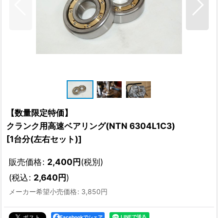
【数量限定特価】
クランク用高速ベアリング(NTN 6304L1C3)
[
1台分(左右セット)
]
販売価格
:
2,400
円
(税別)
(
税込
:
2,640
円
)
メーカー希望小売価格
:
3,850
円
Facebookでシェア