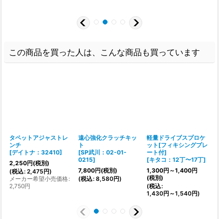
この商品を買った人は、こんな商品も買っています
タペットアジャストレ
遠心強化クラッチキッ
軽量ドライブスプロケ
ンチ
ト
ット[フィキシングプレ
[
デイトナ：32410
]
[
SP武川：02-01-
ート付]
[
0215
]
[
キタコ：12丁〜17丁
]
2,250
円
(税別)
1
7,800
円
(税別)
1,300
円
～1,400
円
(
税込
:
2,475
円
)
(
(税別)
メーカー希望小売価格
:
(
税込
:
8,580
円
)
2,750
円
(
税込
:
1,430
円
～1,540
円
)