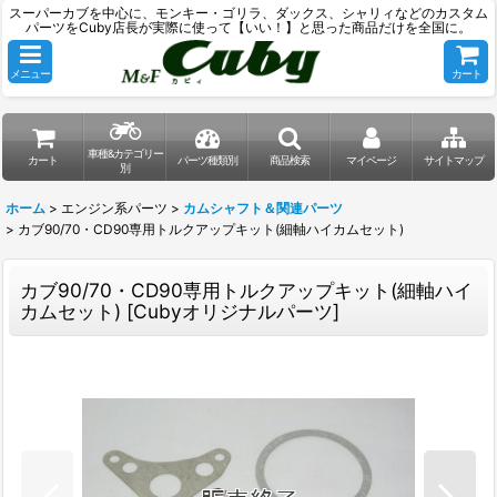
スーパーカブを中心に、モンキー・ゴリラ、ダックス、シャリィなどのカスタム
パーツをCuby店長が実際に使って【いい！】と思った商品だけを全国に。
メニュー
カート
車種&カテゴリー
カート
パーツ種類別
商品検索
マイページ
サイトマップ
別
ホーム
>
エンジン系パーツ
>
カムシャフト＆関連パーツ
>
カブ90/70・CD90専用トルクアップキット(細軸ハイカムセット)
カブ90/70・CD90専用トルクアップキット(細軸ハイ
カムセット)
[
Cubyオリジナルパーツ
]