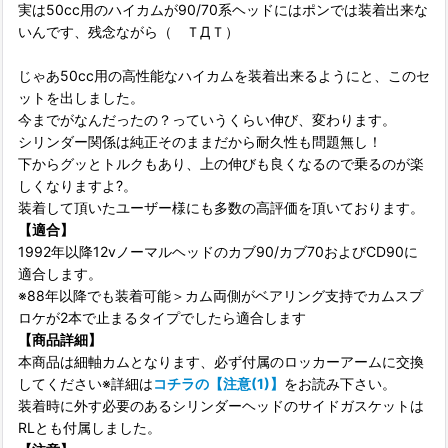
実は50cc用のハイカムが90/70系ヘッドにはポンでは装着出来な
いんです、残念ながら（ ＴДＴ）
じゃあ50cc用の高性能なハイカムを装着出来るようにと、このセ
ットを出しました。
今までがなんだったの？っていうくらい伸び、変わります。
シリンダー関係は純正そのままだから耐久性も問題無し！
下からグッとトルクもあり、上の伸びも良くなるので乗るのが楽
しくなりますよ?。
装着して頂いたユーザー様にも多数の高評価を頂いております。
【適合】
1992年以降12vノーマルヘッドのカブ90/カブ70およびCD90に
適合します。
※88年以降でも装着可能＞カム両側がベアリング支持でカムスプ
ロケが2本で止まるタイプでしたら適合します
【商品詳細】
本商品は細軸カムとなります、必ず付属のロッカーアームに交換
してください※詳細は
コチラの【注意(1)】
をお読み下さい。
装着時に外す必要のあるシリンダーヘッドのサイドガスケットは
RLとも付属しました。