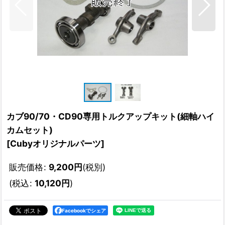
カブ90/70・CD90専用トルクアップキット(細軸ハイ
カムセット)
[
Cubyオリジナルパーツ
]
販売価格
:
9,200
円
(税別)
(
税込
:
10,120
円
)
Facebookでシェア