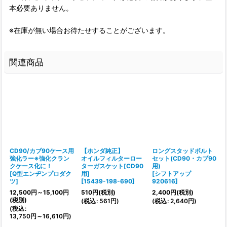
本必要ありません。
※在庫が無い場合お待たせすることがございます。
関連商品
限
CD90/カブ90ケース用
【ホンダ純正】
ロングスタッドボルト
強化ラー※強化クラン
オイルフィルターロー
セット(CD90・カブ90
クケース化に！
ターガスケット[CD90
用)
[
Q型エンヂンプロダク
用]
[
シフトアップ
[
ツ
]
[
15439-198-690
]
920616
]
ー
12,500
円
～15,100
円
510
円
(税別)
2,400
円
(税別)
(
(税別)
(
税込
:
561
円
)
(
税込
:
2,640
円
)
(
税込
:
13,750
円
～16,610
円
)