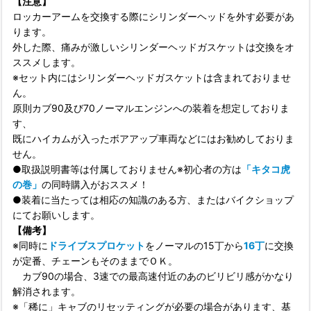
【注意】
ロッカーアームを交換する際にシリンダーヘッドを外す必要があ
ります。
外した際、痛みが激しいシリンダーヘッドガスケットは交換をオ
ススメします。
※セット内にはシリンダーヘッドガスケットは含まれておりませ
ん。
原則カブ90及び70ノーマルエンジンへの装着を想定しておりま
す、
既にハイカムが入ったボアアップ車両などにはお勧めしておりま
せん。
●取扱説明書等は付属しておりません※初心者の方は
「キタコ虎
の巻」
の同時購入がおススメ！
●装着に当たっては相応の知識のある方、またはバイクショップ
にてお願いします。
【備考】
※同時に
ドライブスプロケット
をノーマルの15丁から
16丁
に交換
が定番、チェーンもそのままでＯＫ。
カブ90の場合、3速での最高速付近のあのビリビリ感がかなり
解消されます。
※「稀に」キャブのリセッティングが必要の場合があります、基