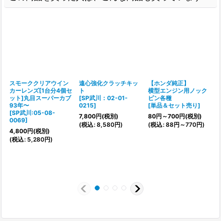
スモーククリアウイン
遠心強化クラッチキッ
【ホンダ純正】
カーレンズ[1台分4個セ
ト
横型エンジン用ノック
ット]丸目スーパーカブ
[
SP武川：02-01-
ピン各種
[
93年〜
0215
]
[
単品＆セット売り
]
[
SP武川:05-08-
7,800
円
(税別)
80
円
～700
円
(税別)
0069
]
(
税込
:
8,580
円
)
(
税込
:
88
円
～770
円
)
4,800
円
(税別)
(
(
税込
:
5,280
円
)