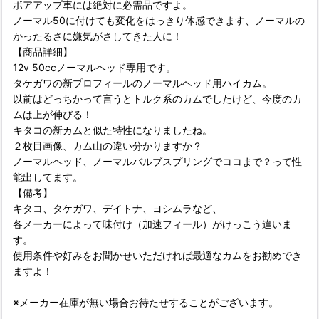
ボアアップ車には絶対に必需品ですよ。
ノーマル50に付けても変化をはっきり体感できます、ノーマルの
かったるさに嫌気がさしてきた人に！
【商品詳細】
12v 50ccノーマルヘッド専用です。
タケガワの新プロフィールのノーマルヘッド用ハイカム。
以前はどっちかって言うとトルク系のカムでしたけど、今度のカ
ムは上が伸びる！
キタコの新カムと似た特性になりましたね。
２枚目画像、カム山の違い分かりますか？
ノーマルヘッド、ノーマルバルブスプリングでココまで？って性
能出してます。
【備考】
キタコ、タケガワ、デイトナ、ヨシムラなど、
各メーカーによって味付け（加速フィール）がけっこう違いま
す。
使用条件や好みをお聞かせいただければ最適なカムをお勧めでき
ますよ！
※メーカー在庫が無い場合お待たせすることがございます。