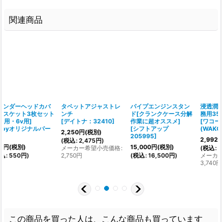
関連商品
浸透潤滑剤ラスペネ業
組付け時磨耗防止ペー
ドレンボルトパッキン
解
務用350ml【RP-C】
スト(エンジン組付用)
[アルミワッシャ]
[
ワコーズ
【ASP】
[内径
(WAKO’S)A122
]
[
ワコーズ
8mm.10mm.12mm.14
[
(WAKO’S)V902
]
mm]
2,992
円
(税別)
[
Cubyオリジナルパー
4,160
円
(税別)
(
税込
:
3,291
円
)
(
ツ
]
メーカー希望小売価格
:
(
税込
:
4,576
円
)
100
円
(税別)
3,740
円
メーカー希望小売価格
:
5,720
円
(
税込
:
110
円
)
この商品を買った人は、こんな商品も買っています