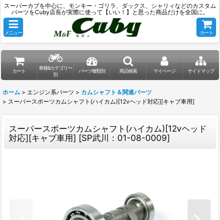
スーパーカブを中心に、モンキー・ゴリラ、ダックス、シャリィなどのカスタム
パーツをCuby店長が実際に使って【いい！】と思った商品だけを全国に。
メニュー
カート
車種&カテゴリー
カート
パーツ種類別
商品検索
マイページ
サイトマップ
別
ホーム
>
エンジン系パーツ
>
カムシャフト＆関連パーツ
>
スーパースポーツカムシャフト(ハイカム)[12vヘッド対応][キャブ車用]
スーパースポーツカムシャフト(ハイカム)[12vヘッド
対応][キャブ車用]
[
SP武川：01-08-0009
]