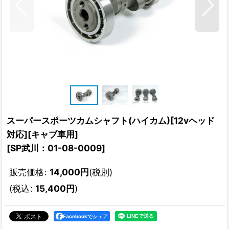
スーパースポーツカムシャフト(ハイカム)[12vヘッド
対応][キャブ車用]
[
SP武川：01-08-0009
]
販売価格
:
14,000
円
(税別)
(
税込
:
15,400
円
)
Facebookでシェア