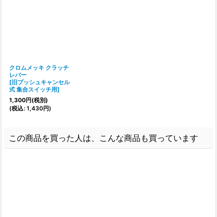
クロムメッキ クラッチ
レバー
[
旧プッシュキャンセル
式 集合スイッチ用
]
1,300
円
(税別)
(
税込
:
1,430
円
)
この商品を買った人は、こんな商品も買っています