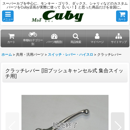
スーパーカブを中心に、モンキー・ゴリラ、ダックス、シャリィなどのカスタム
パーツをCuby店長が実際に使って【いい！】と思った商品だけを全国に。
メニュー
カート
車種&カテゴリー
カート
パーツ種類別
商品検索
マイページ
サイトマップ
別
ホーム
>
共用・汎用パーツ
>
スイッチ・レバー・ハイスロ
>
クラッチレバー
クラッチレバー
[
旧プッシュキャンセル式 集合スイッ
チ用
]