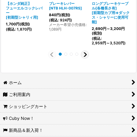
【ホンダ純正】
ブレーキレバー
ロングブレーキケーブ
フューエルコックレバ
[
NTB HLH-007RS
]
ル[各種長さ有]
ー
[
前期型カブ用⇒ダック
840
円
(税別)
[
初期型シャリィ用
]
ス・シャリーに使用可
(
税込
:
924
円
)
能
]
[
1,700
円
(税別)
メーカー希望小売価格
:
2,690
円
～3,200
円
(
税込
:
1,870
円
)
1,089
円
(税別)
(
税込
:
(
2,959
円
～3,520
円
)
ホーム
ご利用案内
ショッピングカート
Cuby Now！
新商品＆新入荷！