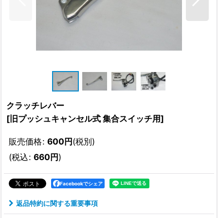
クラッチレバー
[
旧プッシュキャンセル式 集合スイッチ用
]
販売価格
:
600
円
(税別)
(
税込
:
660
円
)
Facebookでシェア
返品特約に関する重要事項