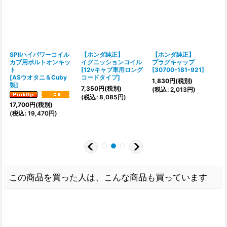
シ
SPIIハイパワーコイル
【ホンダ純正】
【ホンダ純正】
・
カブ用ボルトオンキッ
イグニッションコイル
プラグキャップ
ト
[
12vキャブ車用ロング
[
30700-181-921
]
[
ASウオタニ＆Cuby
コードタイプ
]
1,830
円
(税別)
製
]
[
7,350
円
(税別)
(
税込
:
2,013
円
)
(
税込
:
8,085
円
)
(
17,700
円
(税別)
(
税込
:
19,470
円
)
この商品を買った人は、こんな商品も買っています