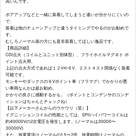
高いんです。
ボアアップなどと一緒に装着してしまうと違いが分かりにくいの
で、
装着は他のチューンアップと違うタイミングでやるのがお勧めで
す。
むしろノーマル派の方にも是非装着してほしい逸品です。
【商品詳細】
CDI点火（コイルとユニット別体型）、フライホイルマグネト ポ
イント点火用。
上記の点火方式であれば１２Vや６V、２スト４スト関係なく装着
可能です。
モンキーやダックスの６Vポイント車（フラマグ）でかかりが悪
い車両なんかは超お勧め。
かかりの良さに感動するかも。（ポイントとコンデンサのコンデ
ィションはちゃんとチェックね）
【以下メーカーさんからのウケウリ（笑）】
イグニッションコイルの性能としては、SPIIハイパワーコイルは
約40000Vの2次電圧を発生します。(ノーマルは20000〜
30000V)
また、放電電流はノーマルの1.5〜2倍、放電時間はノーマルの