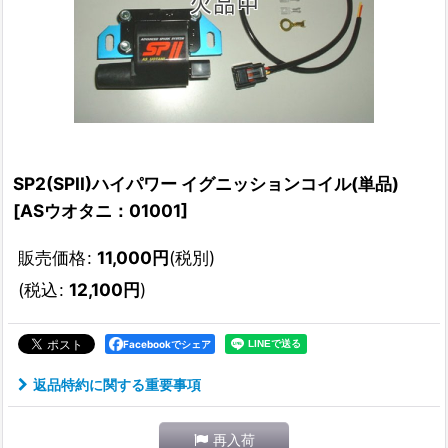
SP2(SPII)ハイパワー イグニッションコイル(単品)
[
ASウオタニ：01001
]
販売価格
:
11,000
円
(税別)
(
税込
:
12,100
円
)
Facebookでシェア
返品特約に関する重要事項
再入荷