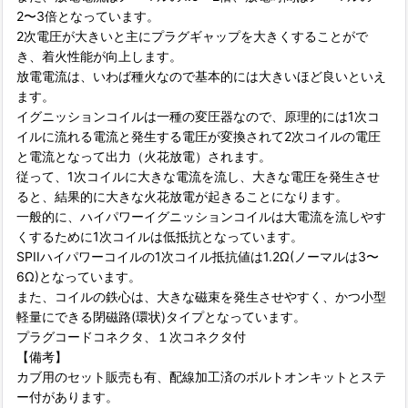
2〜3倍となっています。
2次電圧が大きいと主にプラグギャップを大きくすることがで
き、着火性能が向上します。
放電電流は、いわば種火なので基本的には大きいほど良いといえ
ます。
イグニッションコイルは一種の変圧器なので、原理的には1次コ
イルに流れる電流と発生する電圧が変換されて2次コイルの電圧
と電流となって出力（火花放電）されます。
従って、1次コイルに大きな電流を流し、大きな電圧を発生させ
ると、結果的に大きな火花放電が起きることになります。
一般的に、ハイパワーイグニッションコイルは大電流を流しやす
くするために1次コイルは低抵抗となっています。
SPIIハイパワーコイルの1次コイル抵抗値は1.2Ω(ノーマルは3〜
6Ω)となっています。
また、コイルの鉄心は、大きな磁束を発生させやすく、かつ小型
軽量にできる閉磁路(環状)タイプとなっています。
プラグコードコネクタ、１次コネクタ付
【備考】
カブ用のセット販売も有、配線加工済のボルトオンキットとステ
ー付があります。