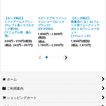
【ホンダ純正】
スピードプロ ツインシ
【ホンダ純正】
シフトアームスプリン
リコンコード[レッド・
脱着式(くるくる)フォ
グ(シフト系トラブルラ
ブラック]
ーク用フォークトップ
ンク第1位)
[
CF.POSH
]
ボルト＆ワッシャーセ
[
[
マニュアル用・遠心
ット
1,600
円
～1,900
円
用
]
[
クロムメッキ
]
(税別)
(
220
円
～270
円
(税別)
1,650
円
(税別)
(
税込
:
(
税込
:
242
円
～297
円
)
1,760
円
～2,090
円
)
(
税込
:
1,815
円
)
ホーム
ご利用案内
ショッピングカート