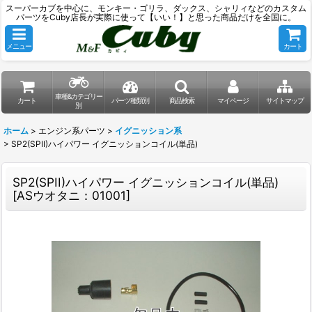
スーパーカブを中心に、モンキー・ゴリラ、ダックス、シャリィなどのカスタム
パーツをCuby店長が実際に使って【いい！】と思った商品だけを全国に。
メニュー
カート
車種&カテゴリー
カート
パーツ種類別
商品検索
マイページ
サイトマップ
別
ホーム
>
エンジン系パーツ
>
イグニッション系
>
SP2(SPII)ハイパワー イグニッションコイル(単品)
SP2(SPII)ハイパワー イグニッションコイル(単品)
[
ASウオタニ：01001
]