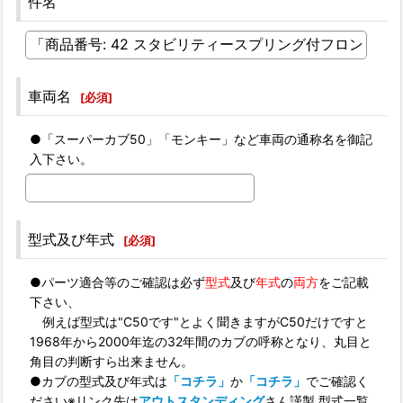
件名
車両名
[
必須
]
●「スーパーカブ50」「モンキー」など車両の通称名を御記
入下さい。
型式及び年式
[
必須
]
●パーツ適合等のご確認は必ず
型式
及び
年式
の
両方
をご記載
下さい、
例えば型式は"C50です"とよく聞きますがC50だけですと
1968年から2000年迄の32年間のカブの呼称となり、丸目と
角目の判断すら出来ません。
●カブの型式及び年式は
「コチラ」
か
「コチラ」
でご確認く
ださい※リンク先は
アウトスタンディング
さん謹製 型式一覧