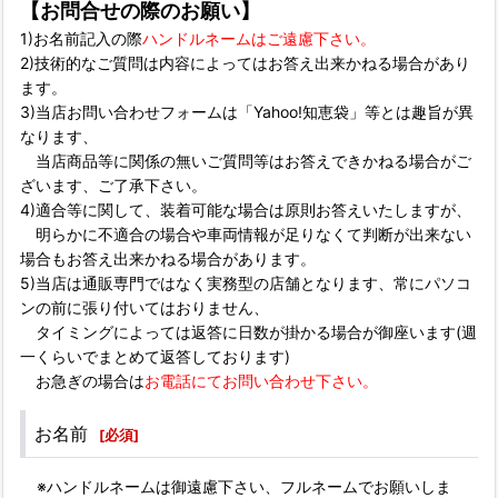
【お問合せの際のお願い】
1)お名前記入の際
ハンドルネームはご遠慮下さい。
2)技術的なご質問は内容によってはお答え出来かねる場合があり
ます。
3)当店お問い合わせフォームは「Yahoo!知恵袋」等とは趣旨が異
なります、
当店商品等に関係の無いご質問等はお答えできかねる場合がご
ざいます、ご了承下さい。
4)適合等に関して、装着可能な場合は原則お答えいたしますが、
明らかに不適合の場合や車両情報が足りなくて判断が出来ない
場合もお答え出来かねる場合があります。
5)当店は通販専門ではなく実務型の店舗となります、常にパソコ
ンの前に張り付いてはおりません、
タイミングによっては返答に日数が掛かる場合が御座います(週
一くらいでまとめて返答しております)
お急ぎの場合は
お電話にてお問い合わせ下さい。
お名前
[
必須
]
※ハンドルネームは御遠慮下さい、フルネームでお願いしま