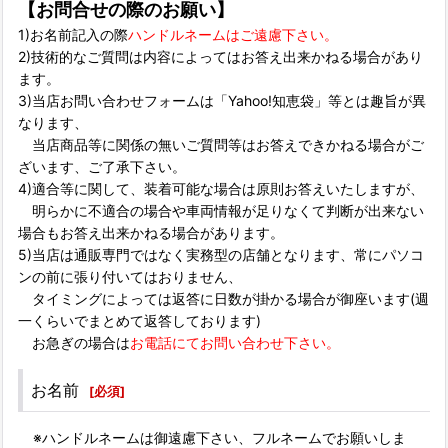
【お問合せの際のお願い】
1)お名前記入の際
ハンドルネームはご遠慮下さい。
2)技術的なご質問は内容によってはお答え出来かねる場合があり
ます。
3)当店お問い合わせフォームは「Yahoo!知恵袋」等とは趣旨が異
なります、
当店商品等に関係の無いご質問等はお答えできかねる場合がご
ざいます、ご了承下さい。
4)適合等に関して、装着可能な場合は原則お答えいたしますが、
明らかに不適合の場合や車両情報が足りなくて判断が出来ない
場合もお答え出来かねる場合があります。
5)当店は通販専門ではなく実務型の店舗となります、常にパソコ
ンの前に張り付いてはおりません、
タイミングによっては返答に日数が掛かる場合が御座います(週
一くらいでまとめて返答しております)
お急ぎの場合は
お電話にてお問い合わせ下さい。
お名前
[
必須
]
※ハンドルネームは御遠慮下さい、フルネームでお願いしま