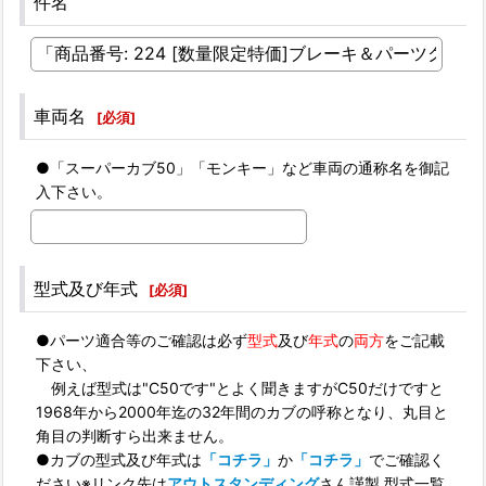
件名
車両名
[
必須
]
●「スーパーカブ50」「モンキー」など車両の通称名を御記
入下さい。
型式及び年式
[
必須
]
●パーツ適合等のご確認は必ず
型式
及び
年式
の
両方
をご記載
下さい、
例えば型式は"C50です"とよく聞きますがC50だけですと
1968年から2000年迄の32年間のカブの呼称となり、丸目と
角目の判断すら出来ません。
●カブの型式及び年式は
「コチラ」
か
「コチラ」
でご確認く
ださい※リンク先は
アウトスタンディング
さん謹製 型式一覧