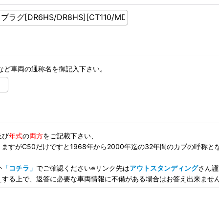
など車両の通称名を御記入下さい。
及び
年式
の
両方
をご記載下さい、
ますがC50だけですと1968年から2000年迄の32年間のカブの呼称
か
「コチラ」
でご確認ください※リンク先は
アウトスタンディング
さん謹
えする上で、返答に必要な車両情報に不備がある場合はお答え出来ませ