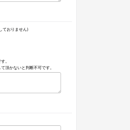
しておりません)
。
です。
して頂かないと判断不可です。