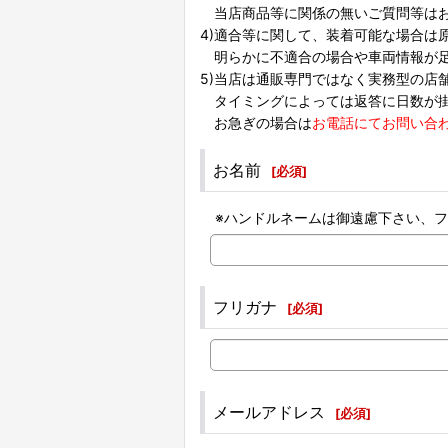
当店商品等に関係の無いご質問等はお
4)適合等に関して、装着可能な場合は
明らかに不適合の場合や車両情報が足
5)当店は通販専門ではなく実務型の店
タイミングによっては返答に日数が掛
お急ぎの場合は
お電話にてお問い合
お名前
[
必須
]
※ハンドルネームは御遠慮下さい、
フリガナ
[
必須
]
メールアドレス
[
必須
]