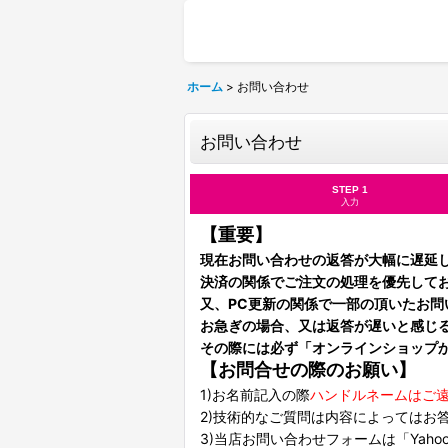
ホーム
>
お問い合わせ
お問い合わせ
STEP 1
入力
【重要】
現在お問い合わせの返答が大幅に遅延
決済の関係でご注文の処理を優先して
又、PC更新の関係で一部の頂いたお
お急ぎの場合、又は返答が遅いと感じ
その際には必ず「オンラインショップ
【お問合せの際のお願い】
1)お名前記入の際
ハンドルネームはご
2)技術的なご質問は内容によってはお
3)当店お問い合わせフォームは「Yah