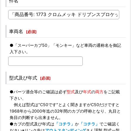
件名
車両名
[
必須
]
●「スーパーカブ50」「モンキー」など車両の通称名を御記
入下さい。
型式及び年式
[
必須
]
●パーツ適合等のご確認は必ず
型式
及び
年式
の
両方
をご記載
下さい、
例えば型式は"C50です"とよく聞きますがC50だけですと
1968年から2000年迄の32年間のカブの呼称となり、丸目と
角目の判断すら出来ません。
●カブの型式及び年式は
「コチラ」
か
「コチラ」
でご確認く
ださい※リンク先は
アウトスタンディング
さん謹製 型式一覧