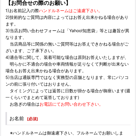
【お問合せの際のお願い】
1)お名前記入の際
ハンドルネームはご遠慮下さい。
2)技術的なご質問は内容によってはお答え出来かねる場合があり
ます。
3)当店お問い合わせフォームは「Yahoo!知恵袋」等とは趣旨が異
なります、
当店商品等に関係の無いご質問等はお答えできかねる場合がご
ざいます、ご了承下さい。
4)適合等に関して、装着可能な場合は原則お答えいたしますが、
明らかに不適合の場合や車両情報が足りなくて判断が出来ない
場合もお答え出来かねる場合があります。
5)当店は通販専門ではなく実務型の店舗となります、常にパソコ
ンの前に張り付いてはおりません、
タイミングによっては返答に日数が掛かる場合が御座います(週
一くらいでまとめて返答しております)
お急ぎの場合は
お電話にてお問い合わせ下さい。
お名前
[
必須
]
※ハンドルネームは御遠慮下さい、フルネームでお願いしま